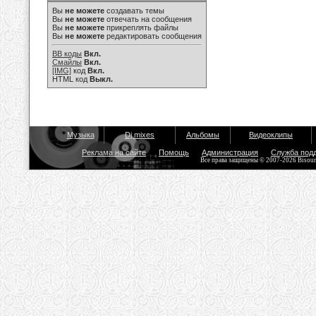
Вы
не можете
создавать темы
Вы
не можете
отвечать на сообщения
Вы
не можете
прикреплять файлы
Вы
не можете
редактировать сообщения
BB коды
Вкл.
Смайлы
Вкл.
[IMG]
код
Вкл.
HTML код
Выкл.
Музыка
Dj mixes
Альбомы
Видеоклипы
Реклама на сайте
Помощь
Администрация
Служба под
Все права защищены © 2007-2026 Bisou