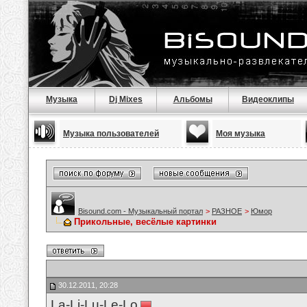
Музыка
Dj Mixes
Альбомы
Видеоклипы
Музыка пользователей
Моя музыка
Bisound.com - Музыкальный портал
>
РАЗНОЕ
>
Юмор
Прикольные, весёлые картинки
30.12.2011, 20:28
La-Li-Lu-Le-Lo