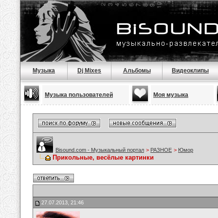
Музыка
Dj Mixes
Альбомы
Видеоклипы
Музыка пользователей
Моя музыка
Bisound.com - Музыкальный портал
>
РАЗНОЕ
>
Юмор
Прикольные, весёлые картинки
27.07.2013, 21:46