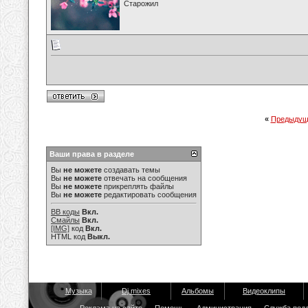
Старожил
«
Предыдущ
Ваши права в разделе
Вы
не можете
создавать темы
Вы
не можете
отвечать на сообщения
Вы
не можете
прикреплять файлы
Вы
не можете
редактировать сообщения
BB коды
Вкл.
Смайлы
Вкл.
[IMG]
код
Вкл.
HTML код
Выкл.
Музыка
Dj mixes
Альбомы
Видеоклипы