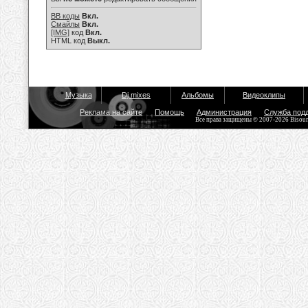
BB коды
Вкл.
Смайлы
Вкл.
[IMG]
код
Вкл.
HTML код
Выкл.
Музыка
Dj mixes
Альбомы
Видеоклипы
Реклама на сайте
Помощь
Администрация
Служба под
Все права защищены © 2007-2026 Bisou