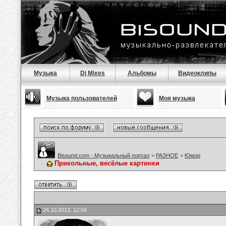
Музыка
Dj Mixes
Альбомы
Видеоклипы
Музыка пользователей
Моя музыка
Bisound.com - Музыкальный портал
>
РАЗНОЕ
>
Юмор
Прикольные, весёлые картинки
24.10.2013, 12:04