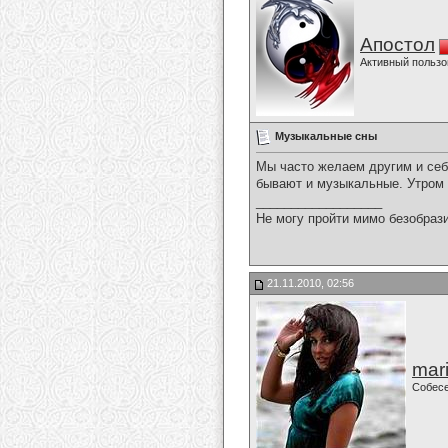
Апостол
Активный пользо
Музыкальные сны
Мы часто желаем другим и себ
бывают и музыкальные. Утром 
__________________
Не могу пройти мимо безобрази
21.11.2010, 02:56
mari
Собес