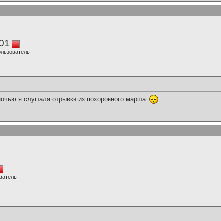
01
ользователь
ночью я слушала отрывки из похоронного марша..
ватель