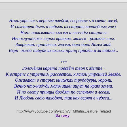
Ночь укрылась чёрным пледом, согреваясь в свете звёзд,
И сплетает быль и небыль из страны волшебных грёз.
Ночь показывает сказки и легенды старины
Непослушным в серых красках, милым - розовые сны.
Закрывай, принцесса, глазки, баю-баю, Ангел мой.
Верь - когда-нибудь из сказки принц придёт и за тобой...
***
Золочёная карета повезёт тебя к Мечте -
К встрече с утренним рассветом, к ясной утренней Звезде.
Оживают в старых книжках трубадуры, короли,
Вечно что-нибудь мальчишки ищут на краю земли.
И по свету принцы бродят по селеньям и лесам,
И Любовь свою находят, так как верят в чудеса...
http://www.youtube.com/watch?v=M0uhn...eature=related
За тему -