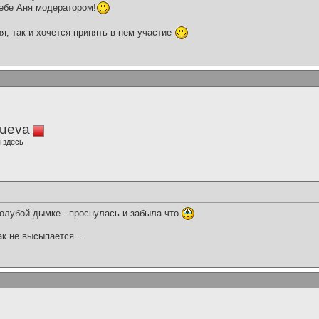
ебе Аня модератором!
я, так и хочется принять в нем участие
lueva
 здесь
голубой дымке.. проснулась и забыла что.
ак не высыпается...