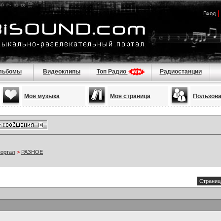
Вход
льбомы
Видеоклипы
Топ Радио
Радиостанции
Моя музыка
Моя страница
Пользов
портал
>
РАЗНОЕ
Страница