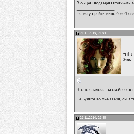
В общем подведем итог-быть т
__________________
Не могу пройти мимо безобрази
21.11.2010, 21:04
tulu
Живу я
Что-то снилось...спокойное, в 
__________________
Не будите во мне зверя, он и т
21.11.2010, 21:48