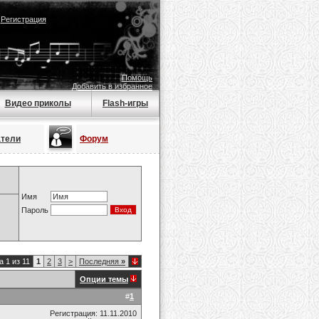
|
Регистрация
Помощь
Добавить в избранное
Видео приколы
Flash-игры
атели
Форум
Имя
Пароль
 1 из 11
1
2
3
>
Последняя
»
Опции темы
#
1
Регистрация: 11.11.2010