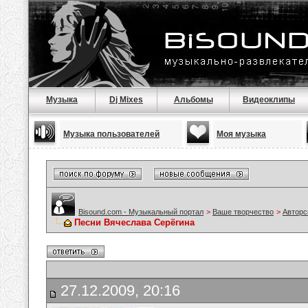
Музыка
Dj Mixes
Альбомы
Видеоклипы
Музыка пользователей
Моя музыка
Bisound.com - Музыкальный портал
>
Ваше творчество
>
Авторс
Песни Вячеслава Серёгина
27.12.2009, 20:16