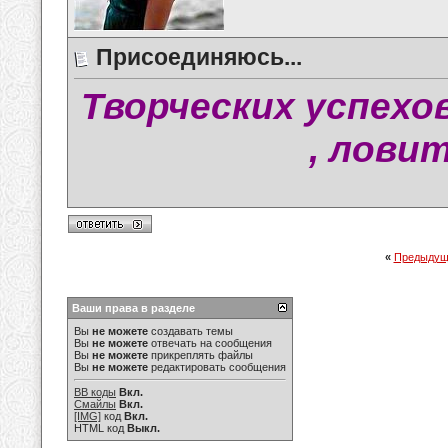
Присоединяюсь...
Творческих успехо
, ловит
«
Предыдущ
Ваши права в разделе
Вы
не можете
создавать темы
Вы
не можете
отвечать на сообщения
Вы
не можете
прикреплять файлы
Вы
не можете
редактировать сообщения
BB коды
Вкл.
Смайлы
Вкл.
[IMG]
код
Вкл.
HTML код
Выкл.