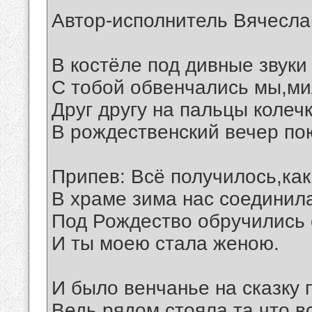
Автор-исполнитель Вячесла
В костёле под дивные звуки
С тобой обвенчались мы,ми
Друг другу на пальцы колеч
В рождественский вечер по
Припев: Всё получилось,как
В храме зима нас соединил
Под Рождество обручились 
И ты моею стала женою.
И было венчанье на сказку 
Ведь рядом стояла,та что в