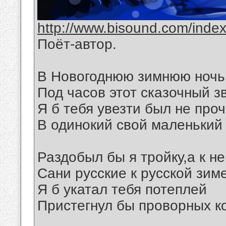
http://www.bisound.com/inde
Поёт-автор.
В Новогоднюю зимнюю ночь
Под часов этот сказочный з
Я б тебя увезти был не проч
В одинокий свой маленький
Раздобыл бы я тройку,а к не
Сани русские к русской зиме
Я б укатал тебя потеплей
Пристегнул бы проворных к