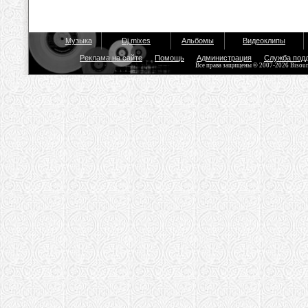
Музыка
Dj mixes
Альбомы
Видеоклипы
Реклама на сайте
Помощь
Администрация
Служба под
Все права защищены © 2007-2026 Bisou