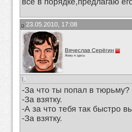
всё в порядке,предлагаю его
23.05.2010, 17:08
Вячеслав Серёгин
Живу я здесь
-За что ты попал в тюрьму?
-За взятку.
-А за что тебя так быстро 
-За взятку.