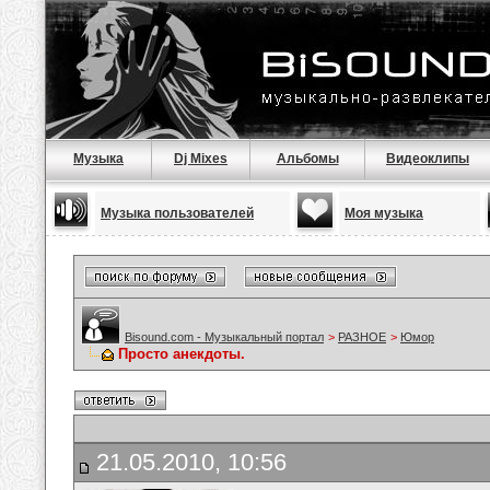
Музыка
Dj Mixes
Альбомы
Видеоклипы
Музыка пользователей
Моя музыка
Bisound.com - Музыкальный портал
>
РАЗНОЕ
>
Юмор
Просто анекдоты.
21.05.2010, 10:56