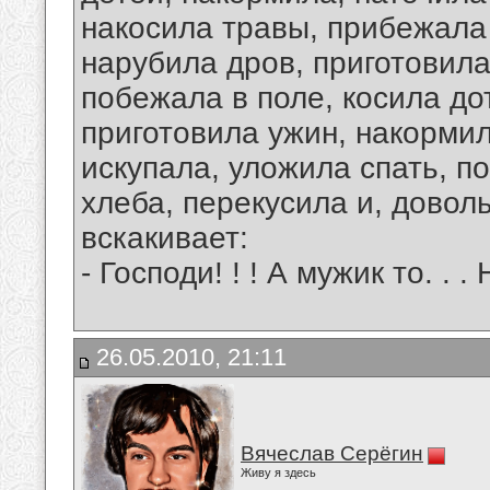
накосила травы, прибежала
нарубила дров, приготовила
побежала в поле, косила до
приготовила ужин, накормил
искупала, уложила спать, п
хлеба, перекусила и, доволь
вскакивает:
- Господи! ! ! А мужик то. . . 
26.05.2010, 21:11
Вячеслав Серёгин
Живу я здесь