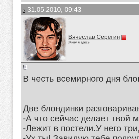
31.05.2010, 09:43
Вячеслав Серёгин
Живу я здесь
В честь всемирного дня блон
Две блондинки разговарива
-А что сейчас делает твой 
-Лежит в постели.У него тр
-Ух ты! Завидую тебе,подруга