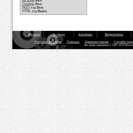
BB коды
Вкл.
Смайлы
Вкл.
[IMG]
код
Вкл.
HTML код
Выкл.
Музыка
Dj mixes
Альбомы
Видеоклипы
Реклама на сайте
Помощь
Администрация
Служба под
Все права защищены © 2007-2026 Bisou