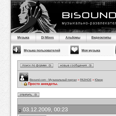
Музыка
Dj Mixes
Альбомы
Видеоклипы
Музыка пользователей
Моя музыка
Bisound.com - Музыкальный портал
>
РАЗНОЕ
>
Юмор
Просто анекдоты.
03.12.2009, 00:23