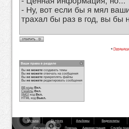
- Ценная информация, но...
- Ну, вот если бы я мял ваш
трахал бы раз в год, вы бы 
«
Предыдущ
Ваши права в разделе
Вы
не можете
создавать темы
Вы
не можете
отвечать на сообщения
Вы
не можете
прикреплять файлы
Вы
не можете
редактировать сообщения
BB коды
Вкл.
Смайлы
Вкл.
[IMG]
код
Вкл.
HTML код
Выкл.
Музыка
Dj mixes
Альбомы
Видеоклипы
Реклама на сайте
Помощь
Администрация
Служба под