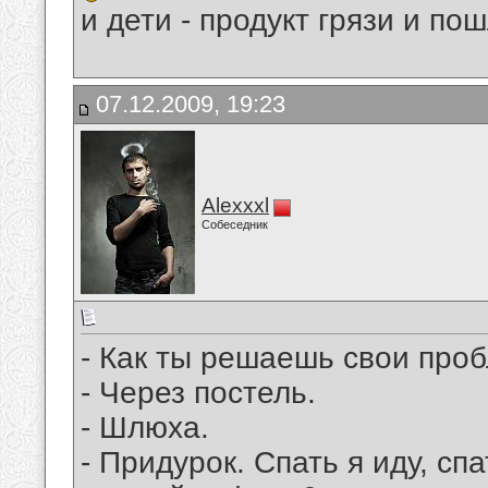
и дети - продукт грязи и по
07.12.2009, 19:23
Alexxxl
Собеседник
- Как ты решаешь свои про
- Через постель.
- Шлюха.
- Придурок. Спать я иду, сп