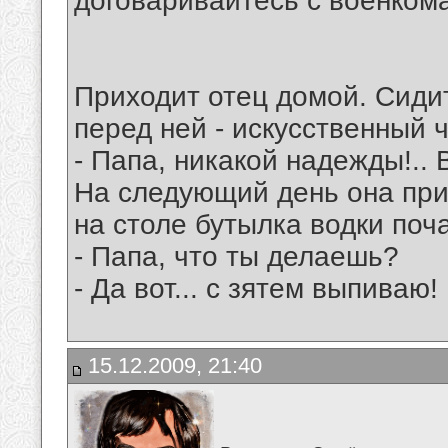
договаривайтесь с военкома
Приходит отец домой. Сидит
перед ней - искусственный ч
- Папа, никакой надежды!.. 
На следующий день она прих
на столе бутылка водки поч
- Папа, что ты делаешь?
- Да вот... с зятем выпиваю!
15.12.2009, 21:40