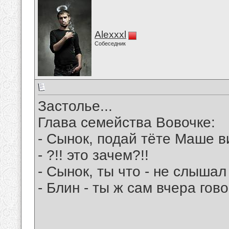
Alexxxl
Собеседник
Застолье...
Глава семейства Вовочке:
- Сынок, подай тёте Маше ви
- ?!! это зачем?!!
- Сынок, ты что - не слыша
- Блин - ты ж сам вчера гов