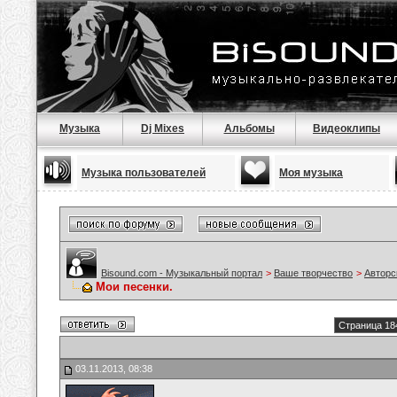
Музыка
Dj Mixes
Альбомы
Видеоклипы
Музыка пользователей
Моя музыка
Bisound.com - Музыкальный портал
>
Ваше творчество
>
Авторс
Мои песенки.
Страница 18
03.11.2013, 08:38