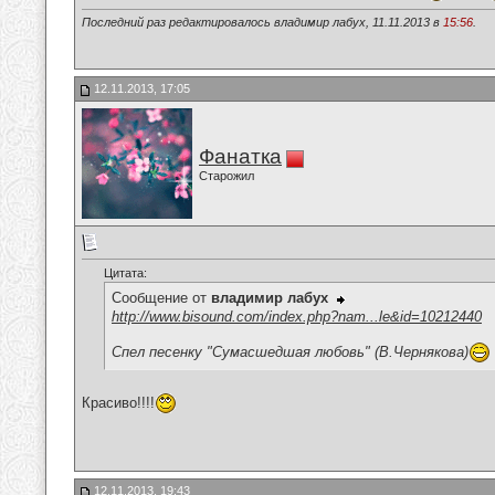
Последний раз редактировалось владимир лабух, 11.11.2013 в
15:56
.
12.11.2013, 17:05
Фанатка
Старожил
Цитата:
Сообщение от
владимир лабух
http://www.bisound.com/index.php?nam...le&id=10212440
Спел песенку "Сумасшедшая любовь" (В.Чернякова)
Красиво!!!!
12.11.2013, 19:43