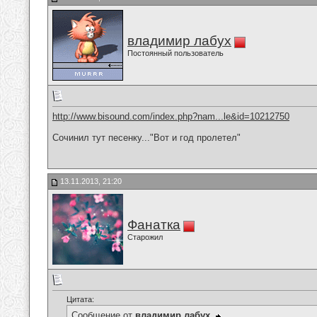
владимир лабух
Постоянный пользователь
http://www.bisound.com/index.php?nam...le&id=10212750
Сочинил тут песенку..."Вот и год пролетел"
13.11.2013, 21:20
Фанатка
Старожил
Цитата:
Сообщение от
владимир лабух