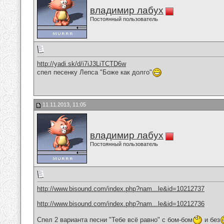
владимир лабух
Постоянный пользователь
http://yadi.sk/d/i7iJ3LiTCTD6w
спел песенку Лепса "Боже как долго"
11.11.2013, 11:05
владимир лабух
Постоянный пользователь
http://www.bisound.com/index.php?nam...le&id=10212737
http://www.bisound.com/index.php?nam...le&id=10212736
Спел 2 варианта песни "Тебе всё равно" с бом-бом
и без