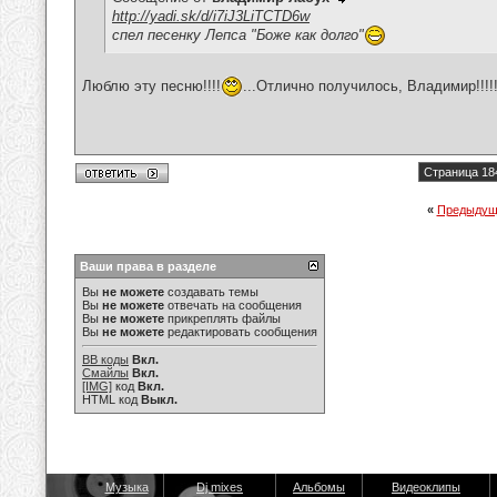
http://yadi.sk/d/i7iJ3LiTCTD6w
спел песенку Лепса "Боже как долго"
Люблю эту песню!!!!
...Отлично получилось, Владимир!!!!
Страница 18
«
Предыдущ
Ваши права в разделе
Вы
не можете
создавать темы
Вы
не можете
отвечать на сообщения
Вы
не можете
прикреплять файлы
Вы
не можете
редактировать сообщения
BB коды
Вкл.
Смайлы
Вкл.
[IMG]
код
Вкл.
HTML код
Выкл.
Музыка
Dj mixes
Альбомы
Видеоклипы