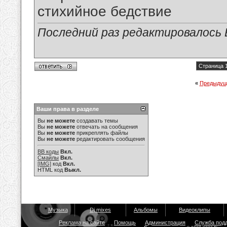
стихийное бедствие
Последний раз редактировалось В
Страница 1
«
Предыдущ
Ваши права в разделе
Вы
не можете
создавать темы
Вы
не можете
отвечать на сообщения
Вы
не можете
прикреплять файлы
Вы
не можете
редактировать сообщения
BB коды
Вкл.
Смайлы
Вкл.
[IMG]
код
Вкл.
HTML код
Выкл.
Музыка
Dj mixes
Альбомы
Видеоклипы
Реклама на сайте
Помощь
Администрация
Служба под