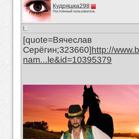
Кудряшка298
Постоянный пользователь
[quote=Вячеслав
Серёгин;323660]
http://www.
nam...le&id=10395379