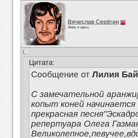
Вячеслав Серёгин
Живу я здесь
Цитата:
Сообщение от
Лилия Ба
С замечательной аранж
копыт коней начинается
прекрасная песня"Эскадр
репертуара Олега Газма
Великолепное,певучее,в