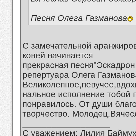
Песня Олега Газманова
С замечательной аранжиров
коней начинается
прекрасная песня"Эскадрон
репертуара Олега Газманов
Великолепное,певучее,вдо
нальное исполнение тобой п
понравилось. От души благ
творчество. Молодец,Вячес
__________________
С уважением: Лилия Байму