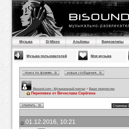
Музыка
Dj Mixes
Альбомы
Видеоклипы
Музыка пользователей
Моя музыка
Bisound.com - Музыкальный портал
>
Ваше творчество
Перепевки от Вячеслава Серёгина
Страница 1
01.12.2016, 10:21