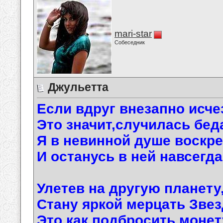
mari-star
Собеседник
Джульетта
Если вдруг внезапно исче
Это значит,случилась бед
Я в невинной душе воскр
И останусь в ней навсегда
Улетев на другую планету
Стану яркой мерцать Звез
Это как подбросить монет