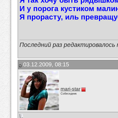
Я так хочу быть рядышком
И у порога кустиком мали
Я прорасту, иль превращу
Последний раз редактировалось ma
03.12.2009, 08:15
mari-star
Собеседник