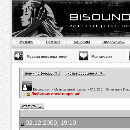
Музыка
Dj Mixes
Альбомы
Видеоклипы
Музыка пользователей
Моя музыка
Bisound.com - Музыкальный портал
>
РАЗНОЕ
>
Культура и Иск
Любимые стихотворения!
02.12.2009, 19:10