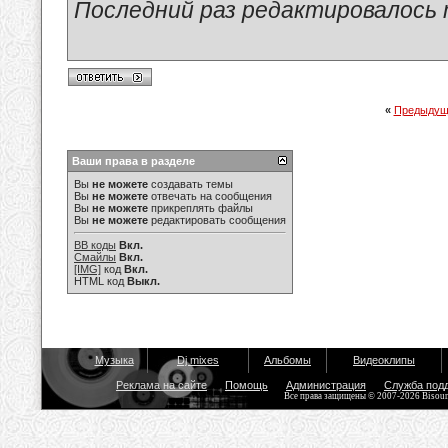
Последний раз редактировалось ma
«
Предыдущ
Ваши права в разделе
Вы
не можете
создавать темы
Вы
не можете
отвечать на сообщения
Вы
не можете
прикреплять файлы
Вы
не можете
редактировать сообщения
BB коды
Вкл.
Смайлы
Вкл.
[IMG]
код
Вкл.
HTML код
Выкл.
Музыка
Dj mixes
Альбомы
Видеоклипы
Реклама на сайте
Помощь
Администрация
Служба под
Все права защищены © 2007-2026 Bisou