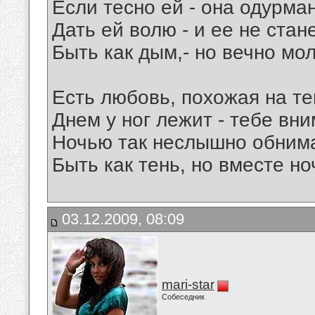
Если тесно ей - она одурман
Дать ей волю - и ее не станет
Быть как дым,- но вечно мо
Есть любовь, похожая на те
Днем у ног лежит - тебе вни
Ночью так неслышно обнима
Быть как тень, но вместе ноч
03.12.2009, 08:09
mari-star
Собеседник