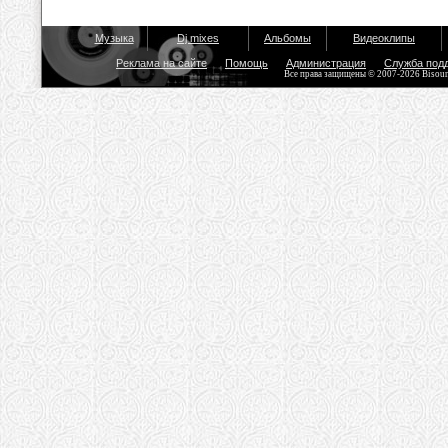
Музыка
Dj mixes
Альбомы
Видеоклипы
Реклама на сайте
Помощь
Администрация
Служба под
Все права защищены © 2007-2026 Bisou