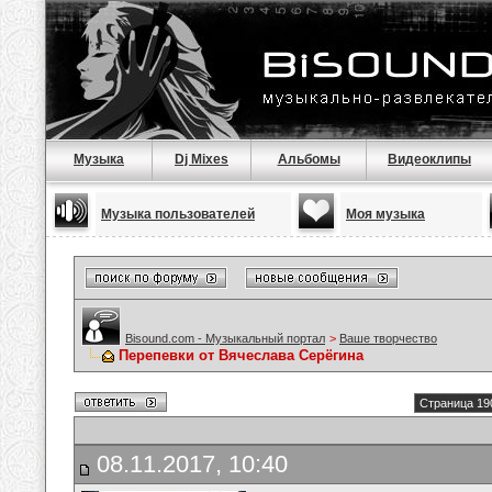
Музыка
Dj Mixes
Альбомы
Видеоклипы
Музыка пользователей
Моя музыка
Bisound.com - Музыкальный портал
>
Ваше творчество
Перепевки от Вячеслава Серёгина
Страница 19
08.11.2017, 10:40