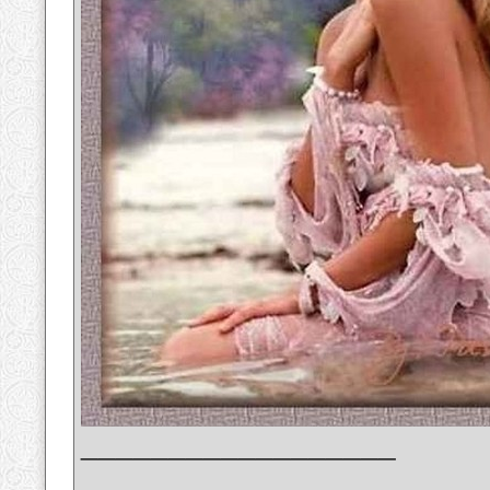
__________________
_______________________