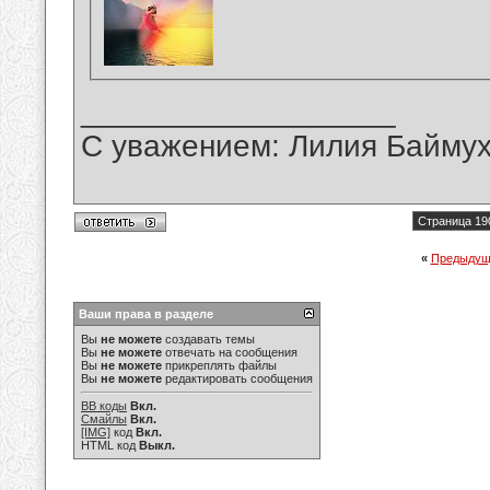
__________________
С уважением: Лилия Байму
Страница 19
«
Предыдущ
Ваши права в разделе
Вы
не можете
создавать темы
Вы
не можете
отвечать на сообщения
Вы
не можете
прикреплять файлы
Вы
не можете
редактировать сообщения
BB коды
Вкл.
Смайлы
Вкл.
[IMG]
код
Вкл.
HTML код
Выкл.