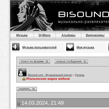
Музыка
Dj Mixes
Альбомы
Видеоклипы
Музыка пользователей
Моя музыка
Bisound.com - Музыкальный портал
>
Релизы
Итальянские марки мебели
14.03.2024, 21:49