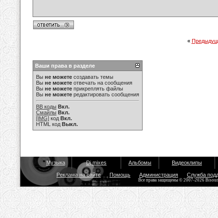
«
Предыдущ
Ваши права в разделе
Вы
не можете
создавать темы
Вы
не можете
отвечать на сообщения
Вы
не можете
прикреплять файлы
Вы
не можете
редактировать сообщения
BB коды
Вкл.
Смайлы
Вкл.
[IMG]
код
Вкл.
HTML код
Выкл.
Музыка
Dj mixes
Альбомы
Видеоклипы
Реклама на сайте
Помощь
Администрация
Служба под
Все права защищены © 2007-2026 Bisou