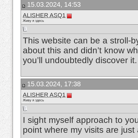
15.03.2024, 14:53
ALISHER ASQ1
Живу я здесь
This website can be a stroll-b
about this and didn’t know wh
you’ll undoubtedly discover it
15.03.2024, 17:38
ALISHER ASQ1
Живу я здесь
I sight myself approach to you
point where my visits are jus