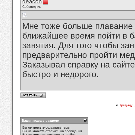
deacon
Собеседник
Мне тоже больше плавание 
ближайшее время пойти в б
занятия. Для того чтобы за
предварительно пройти мед
Заказывал справку на сайт
быстро и недорого.
«
Предыдущ
Ваши права в разделе
Вы
не можете
создавать темы
Вы
не можете
отвечать на сообщения
Вы
не можете
прикреплять файлы