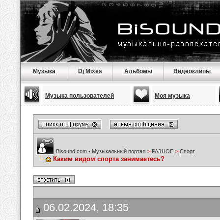
Музыка
Dj Mixes
Альбомы
Видеоклипы
Музыка пользователей
Моя музыка
Bisound.com - Музыкальный портал
>
РАЗНОЕ
>
Спорт
Каким видом спорта занимаетесь?
06.02.2024, 18:35