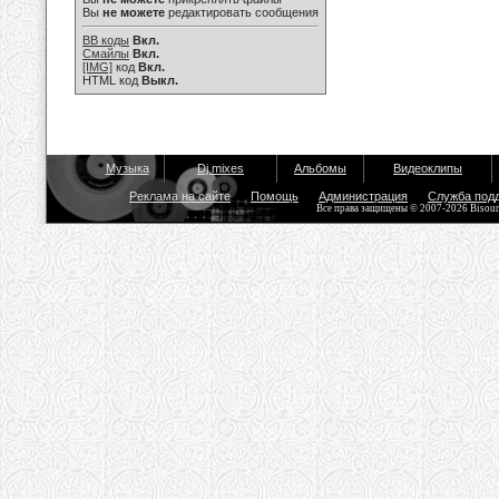
Вы
не можете
редактировать сообщения
BB коды
Вкл.
Смайлы
Вкл.
[IMG]
код
Вкл.
HTML код
Выкл.
Музыка
Dj mixes
Альбомы
Видеоклипы
Реклама на сайте
Помощь
Администрация
Служба под
Все права защищены © 2007-2026 Bisou