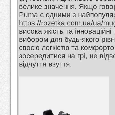
велике значення. Якщо говор
Puma є одними з найпопуля
https://rozetka.com.ua/ua/mu
висока якість та інноваційні
вибором для будь-якого рівн
своєю легкістю та комфорто
зосередитися на грі, не від
відчуття взуття.