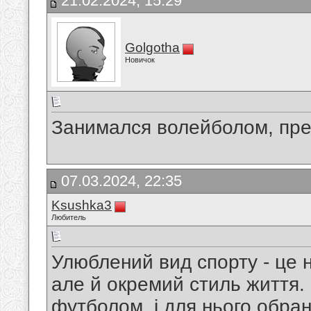
21.02.2024, 15:29
Golgotha
Новичок
Занимался волейболом, пре
07.03.2024, 22:35
Ksushka3
Любитель
Улюблений вид спорту - це н
але й окремий стиль життя.
футболом, і для нього обран