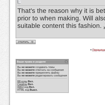
That's the reason why it is b
prior to when making. Will als
suitable content this fashion.
«
Предыдущ
Ваши права в разделе
Вы
не можете
создавать темы
Вы
не можете
отвечать на сообщения
Вы
не можете
прикреплять файлы
Вы
не можете
редактировать сообщения
BB коды
Вкл.
Смайлы
Вкл.
[IMG]
код
Вкл.
HTML код
Выкл.