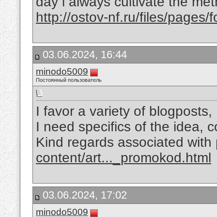
day i always cultivate the met
http://ostov-nf.ru/files/page
03.06.2024, 16:44
minodo5009
Постоянный пользователь
I favor a variety of blogposts
I need specifics of the idea, c
Kind regards associated with 
content/art..._promokod.html
03.06.2024, 17:02
minodo5009