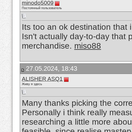
minodo5009
Постоянный пользователь
Its too an ok destination that
Isn't actually day-to-day that
merchandise.
miso88
27.05.2024, 18:43
ALISHER ASQ1
Живу я здесь
Many thanks picking the correc
Personally i think really meas
researching a little more abo
feasible, since realise master