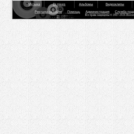
Музыка
Dj mixes
Альбомы
Видеоклипы
Реклама на сайте
Помощь
Администрация
Служба под
Все права защищены © 2007-2026 Bisou