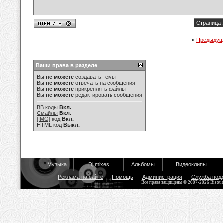
Страница 
«
Предыдущ
Ваши права в разделе
Вы
не можете
создавать темы
Вы
не можете
отвечать на сообщения
Вы
не можете
прикреплять файлы
Вы
не можете
редактировать сообщения
BB коды
Вкл.
Смайлы
Вкл.
[IMG]
код
Вкл.
HTML код
Выкл.
Музыка
Dj mixes
Альбомы
Видеоклипы
Реклама на сайте
Помощь
Администрация
Служба под
Все права защищены © 2007-2026 Bisou