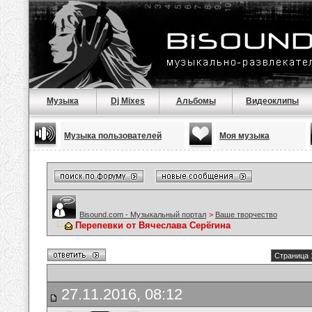
Музыка
Dj Mixes
Альбомы
Видеоклипы
Музыка пользователей
Моя музыка
Bisound.com - Музыкальный портал
>
Ваше творчество
Перепевки от Вячеслава Серёгина
Страница 
27.11.2016, 08:12