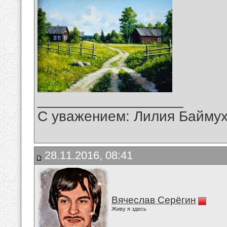
__________________
С уважением: Лилия Байму
28.11.2016, 08:41
Вячеслав Серёгин
Живу я здесь