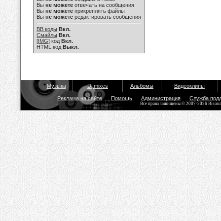
Вы
не можете
отвечать на сообщения
Вы
не можете
прикреплять файлы
Вы
не можете
редактировать сообщения
BB коды
Вкл.
Смайлы
Вкл.
[IMG]
код
Вкл.
HTML код
Выкл.
Музыка
Dj mixes
Альбомы
Видеоклипы
Реклама на сайте
Помощь
Администрация
Служба под
Все права защищены © 2007-2026 Bisou