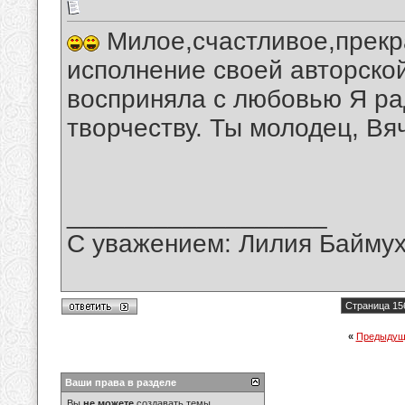
Милое,счастливое,прекр
исполнение своей авторской
восприняла с любовью Я ра
творчеству. Ты молодец, Вя
__________________
С уважением: Лилия Байму
Страница 15
«
Предыдущ
Ваши права в разделе
Вы
не можете
создавать темы