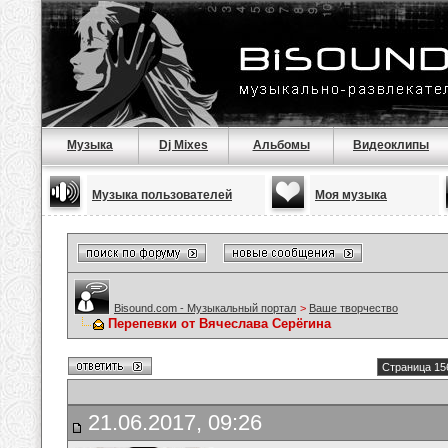
Музыка
Dj Mixes
Альбомы
Видеоклипы
Музыка пользователей
Моя музыка
Bisound.com - Музыкальный портал
>
Ваше творчество
Перепевки от Вячеслава Серёгина
Страница 15
21.06.2017, 09:26