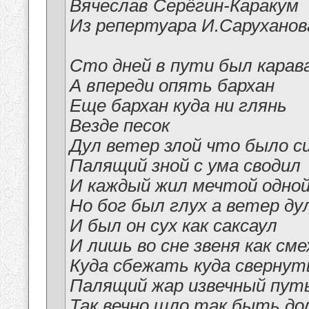
Вячеслав Серёгин-Каракум
Из репертуара И.Саруханова
Сто дней в пути был карав
А впереди опять бархан
Еще бархан куда ни глянь
Везде песок
Дул ветер злой что было с
Палящий зной с ума сводил
И каждый жил мечтой одной
Но бог был глух а ветер ду
И был он сух как саксаул
И лишь во сне звеня как см
Куда сбежать куда свернут
Палящий жар извечный пут
Так вечно шло так быть до