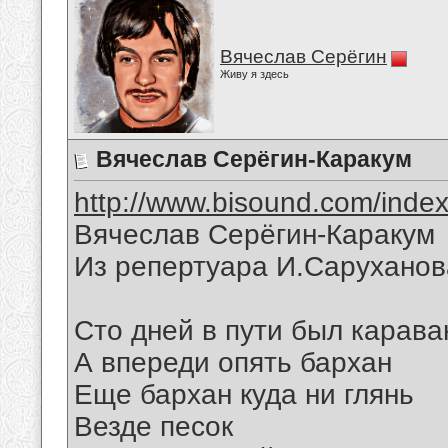
Вячеслав Серёгин
Живу я здесь
Вячеслав Серёгин-Каракум
http://www.bisound.com/inde
Вячеслав Серёгин-Каракум
Из репертуара И.Саруханова
Сто дней в пути был карава
А впереди опять бархан
Еще бархан куда ни глянь
Везде песок