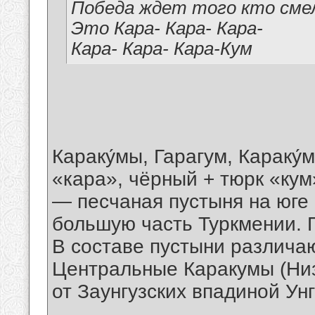
Победа ждет того кто смел
Это Кара- Кара- Кара-
Кара- Кара- Кара-Кум
Караку́мы, Гарагум, Караку́
«кара», чёрный + тюрк «кум
— песчаная пустыня на юге
большую часть Туркмении. 
В составе пустыни различаю
Центральные Каракумы (Ни
от Заунгузских впадиной Ун