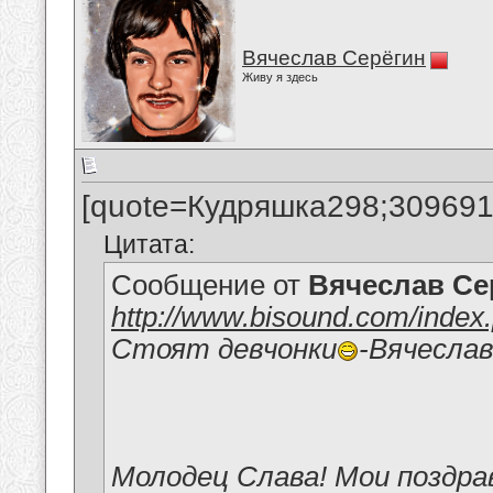
Вячеслав Серёгин
Живу я здесь
[quote=Кудряшка298;309691
Цитата:
Сообщение от
Вячеслав Се
http://www.bisound.com/inde
Стоят девчонки
-Вячесла
Молодец Слава! Мои поздра