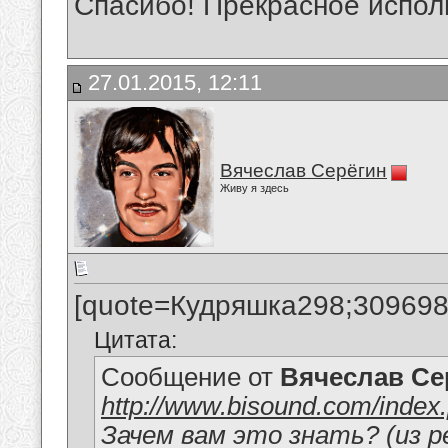
Спасибо! Прекрасное испол
27.01.2015, 12:11
Вячеслав Серёгин
Живу я здесь
[quote=Кудряшка298;309698
Цитата:
Сообщение от
Вячеслав Се
http://www.bisound.com/inde
Зачем вам это знать? (из 