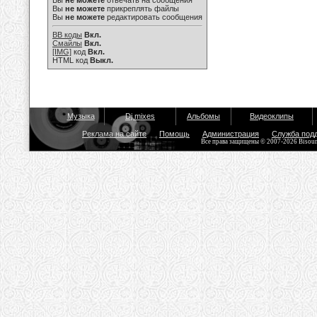
Вы
не можете
отвечать на сообщения
Вы
не можете
прикреплять файлы
Вы
не можете
редактировать сообщения
BB коды
Вкл.
Смайлы
Вкл.
[IMG]
код
Вкл.
HTML код
Выкл.
Музыка
Dj mixes
Альбомы
Видеоклипы
Реклама на сайте
Помощь
Администрация
Служба под
Все права защищены © 2007-2026 Bisou