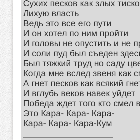
Сухих песков как злых тиск
Лихую власть
Ведь это все его пути
И он хотел по ним пройти
И головы не опустить и не 
И соли пуд был съеден здес
Был тяжкий труд но саду цв
Когда мне вслед звеня как с
А гнет песков как всякий гне
И вглубь веков навек уйдет
Победа ждет того кто смел 
Это Кара- Кара- Кара-
Кара- Кара- Кара-Кум
__________________