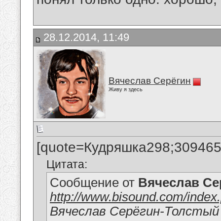
28.12.2014, 11:49
Вячеслав Серёгин
Живу я здесь
[quote=Кудряшка298;309465
Цитата:
Сообщение от
Вячеслав Се
http://www.bisound.com/inde
Вячеслав Серёгин-Толстый