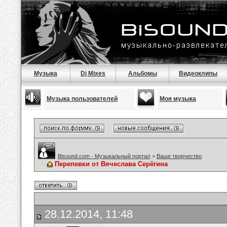
Музыка
Dj Mixes
Альбомы
Видеоклипы
Музыка пользователей
Моя музыка
Bisound.com - Музыкальный портал
>
Ваше творчество
Перепевки от Вячеслава Серёгина
28.12.2014, 11:48