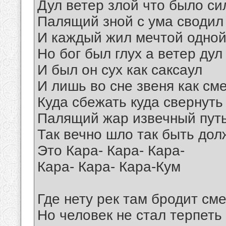
Дул ветер злой что было си
Палящий зной с ума сводил
И каждый жил мечтой одной
Но бог был глух а ветер дул
И был он сух как саксаул
И лишь во сне звеня как см
Куда сбежать куда свернуть
Палящий жар извечный пут
Так вечно шло так быть дол
Это Кара- Кара- Кара-
Кара- Кара- Кара-Кум
Где нету рек там бродит см
Но человек не стал терпеть