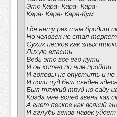
Это Кара- Кара- Кара-
Кара- Кара- Кара-Кум
Где нету рек там бродит 
Но человек не стал терпе
Сухих песков как злых тиск
Лихую власть
Ведь это все его пути
И он хотел по ним пройти
И головы не опустить и не
И соли пуд был съеден здес
Был тяжкий труд но саду ц
Когда мне вслед звеня как 
А гнет песков как всякий г
И вглубь веков навек уйдет