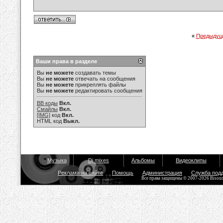
«
Предыдущ
Ваши права в разделе
Вы
не можете
создавать темы
Вы
не можете
отвечать на сообщения
Вы
не можете
прикреплять файлы
Вы
не можете
редактировать сообщения
BB коды
Вкл.
Смайлы
Вкл.
[IMG]
код
Вкл.
HTML код
Выкл.
Музыка
Dj mixes
Альбомы
Видеоклипы
Реклама на сайте
Помощь
Администрация
Служба под
Все права защищены © 2007-2026 Bisou