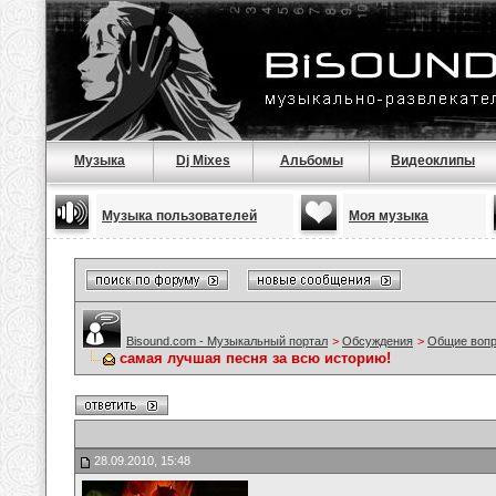
Музыка
Dj Mixes
Альбомы
Видеоклипы
Музыка пользователей
Моя музыка
Bisound.com - Музыкальный портал
>
Обсуждения
>
Общие воп
самая лучшая песня за всю историю!
28.09.2010, 15:48