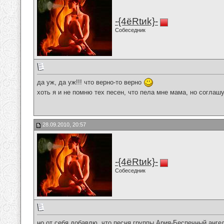
-{4ёRtиk}-
Собеседник
да уж, да уж!!! что верно-то верно
хоть я и не помню тех песен, что пела мне мама, но согла
28.09.2010, 20:57
-{4ёRtиk}-
Собеседник
но от себя добавлю, что песня группы Ария-Беспечный анге