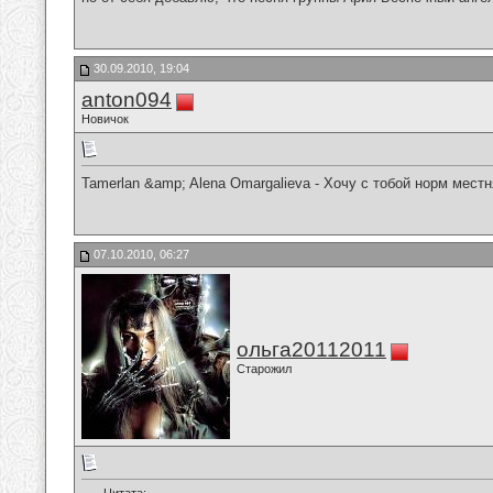
30.09.2010, 19:04
anton094
Новичок
Tamerlan &amp; Alena Omargalieva - Хочу с тобой норм мес
07.10.2010, 06:27
ольга20112011
Старожил