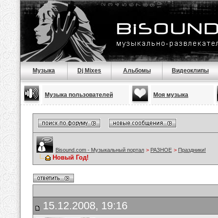
Музыка
Dj Mixes
Альбомы
Видеоклипы
Музыка пользователей
Моя музыка
Bisound.com - Музыкальный портал
>
РАЗНОЕ
>
Праздники!
Новый Год!
15.12.2008, 19:16