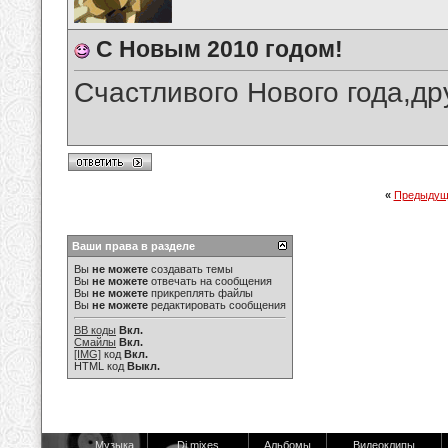
С Новым 2010 годом!
Счастливого Нового года,др
«
Предыдущ
Ваши права в разделе
Вы
не можете
создавать темы
Вы
не можете
отвечать на сообщения
Вы
не можете
прикреплять файлы
Вы
не можете
редактировать сообщения
BB коды
Вкл.
Смайлы
Вкл.
[IMG]
код
Вкл.
HTML код
Выкл.
Музыка
Dj mixes
Альбомы
Видеоклипы