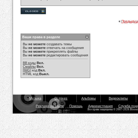
«
Предыдущ
Ваши права в разделе
Вы
не можете
создавать темы
Вы
не можете
отвечать на сообщения
Вы
не можете
прикреплять файлы
Вы
не можете
редактировать сообщения
BB коды
Вкл.
Смайлы
Вкл.
[IMG]
код
Вкл.
HTML код
Выкл.
Музыка
Dj mixes
Альбомы
Видеоклипы
Реклама на сайте
Помощь
Администрация
Служба под
Все права защищены © 2007-2026 Bisou