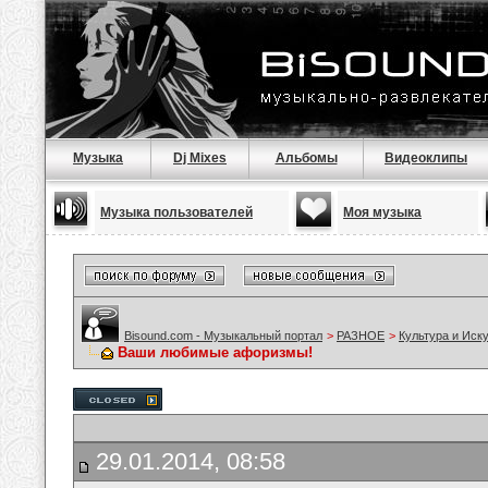
Музыка
Dj Mixes
Альбомы
Видеоклипы
Музыка пользователей
Моя музыка
Bisound.com - Музыкальный портал
>
РАЗНОЕ
>
Культура и Иск
Ваши любимые афоризмы!
29.01.2014, 08:58