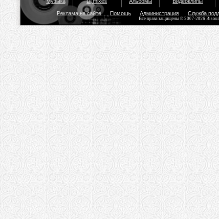
Музыка
Dj mixes
Альбомы
Видеоклипы
Реклама на сайте
Помощь
Администрация
Служба под
Все права защищены © 2007-2026 Bisou