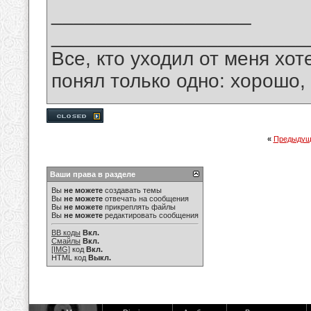
__________________
_______________________
Все, кто уходил от меня хот
понял только одно: хорошо,
«
Предыдущ
Ваши права в разделе
Вы
не можете
создавать темы
Вы
не можете
отвечать на сообщения
Вы
не можете
прикреплять файлы
Вы
не можете
редактировать сообщения
BB коды
Вкл.
Смайлы
Вкл.
[IMG]
код
Вкл.
HTML код
Выкл.