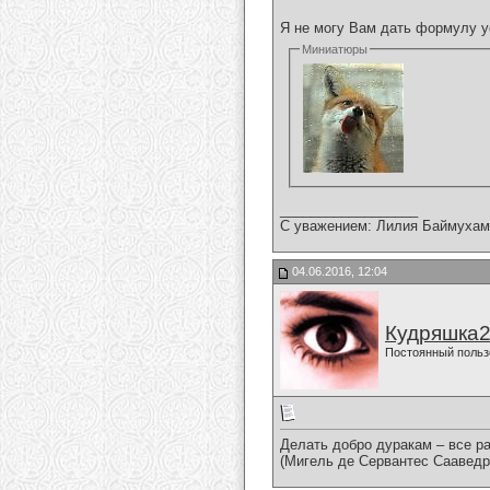
Я не могу Вам дать формулу у
Миниатюры
__________________
С уважением: Лилия Баймухам
04.06.2016, 12:04
Кудряшка
Постоянный польз
Делать добро дуракам – все ра
(Мигель де Сервантес Саавед