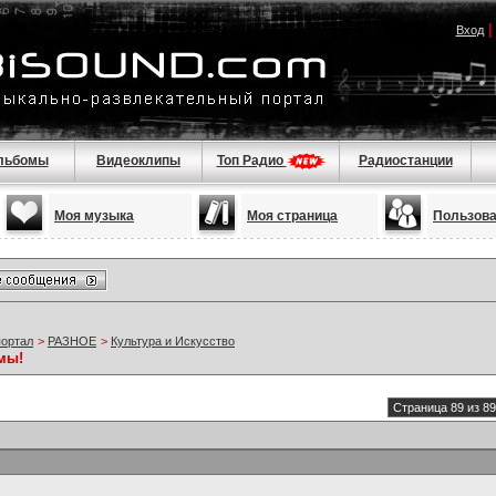
Вход
льбомы
Видеоклипы
Топ Радио
Радиостанции
Моя музыка
Моя страница
Пользов
портал
>
РАЗНОЕ
>
Культура и Искусство
мы!
Страница 89 из 89