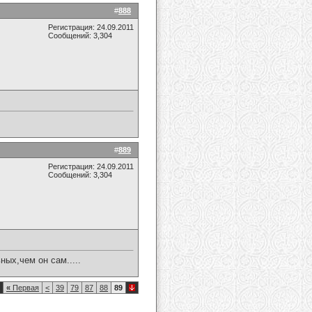
#
888
Регистрация: 24.09.2011
Сообщений: 3,304
#
889
Регистрация: 24.09.2011
Сообщений: 3,304
ых,чем он сам.....
«
Первая
<
39
79
87
88
89