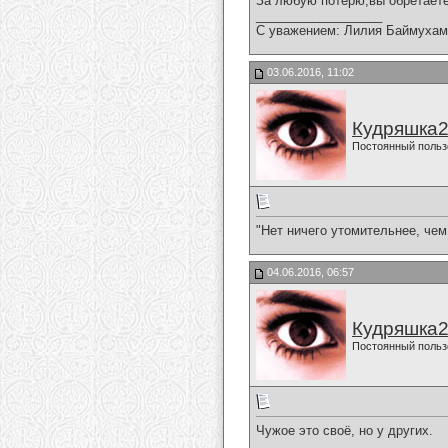
За любую потерю,вы обретаете
__________________
С уважением: Лилия Баймухам
03.06.2016, 11:02
Кудряшка
Постоянный польз
"Нет ничего утомительнее, чем
04.06.2016, 06:57
Кудряшка
Постоянный польз
Чужое это своё, но у других.