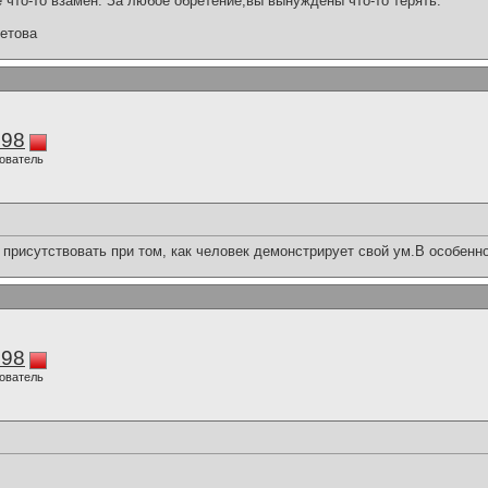
 что-то взамен. За любое обретение,вы вынуждены что-то терять.
етова
298
ователь
 присутствовать при том, как человек демонстрирует свой ум.В особенно
298
ователь