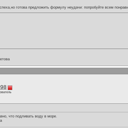
спеха,но готова предложить формулу неудачи: попробуйте всем понрави
етова
298
ователь
вно, что подливать воду в море.
ра