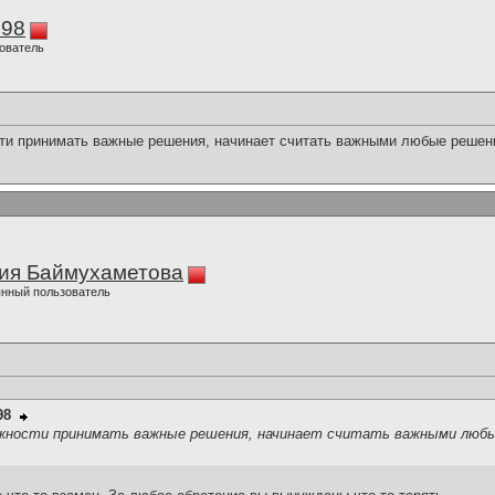
298
ователь
ти принимать важные решения, начинает считать важными любые решени
ия Баймухаметова
нный пользователь
98
ожности принимать важные решения, начинает считать важными любы