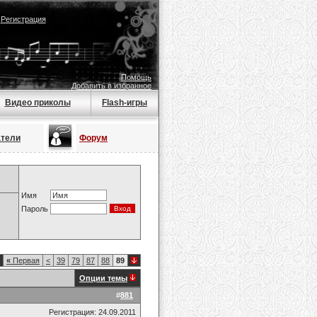
|
Регистрация
Помощь
Добавить в избранное
Видео приколы
Flash-игры
атели
Форум
Имя
Пароль
«
Первая
<
39
79
87
88
89
Опции темы
#
881
Регистрация: 24.09.2011