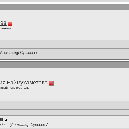
298
ователь
(Александр Суворов /
ия Баймухаметова
нный пользователь
98
ны. (Александр Суворов /