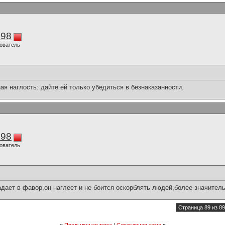
298
ователь
ая наглость: дайте ей только убедиться в безнаказанности.
298
ователь
ает в фавор,он наглеет и не боится оскорблять людей,более значительн
Страница 89 из 89