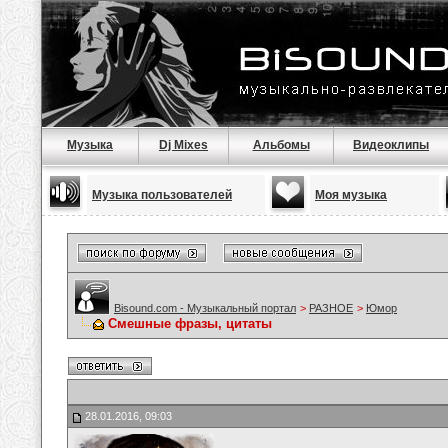
Музыка
Dj Mixes
Альбомы
Видеоклипы
Музыка пользователей
Моя музыка
Bisound.com - Музыкальный портал
>
РАЗНОЕ
>
Юмор
Смешные фразы, цитаты
28.01.2016, 09:03