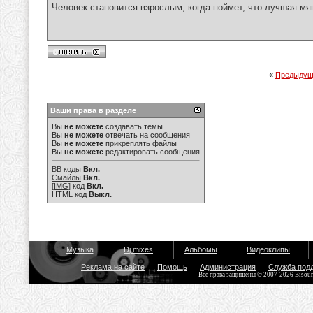
Человек становится взрослым, когда поймет, что лучшая мя
«
Предыдущ
Ваши права в разделе
Вы
не можете
создавать темы
Вы
не можете
отвечать на сообщения
Вы
не можете
прикреплять файлы
Вы
не можете
редактировать сообщения
BB коды
Вкл.
Смайлы
Вкл.
[IMG]
код
Вкл.
HTML код
Выкл.
Музыка
Dj mixes
Альбомы
Видеоклипы
Реклама на сайте
Помощь
Администрация
Служба под
Все права защищены © 2007-2026 Bisou