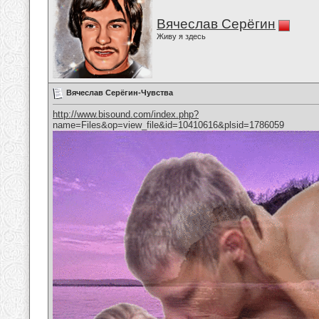
Вячеслав Серёгин
Живу я здесь
Вячеслав Серёгин-Чувства
http://www.bisound.com/index.php?
name=Files&op=view_file&id=10410616&plsid=1786059