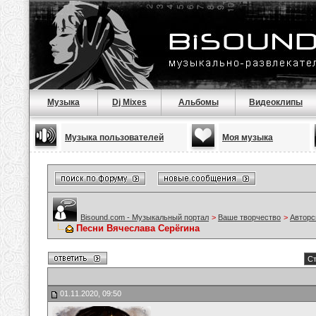
Музыка
Dj Mixes
Альбомы
Видеоклипы
Музыка пользователей
Моя музыка
Bisound.com - Музыкальный портал
>
Ваше творчество
>
Авторс
Песни Вячеслава Серёгина
Ст
01.11.2020, 09:50