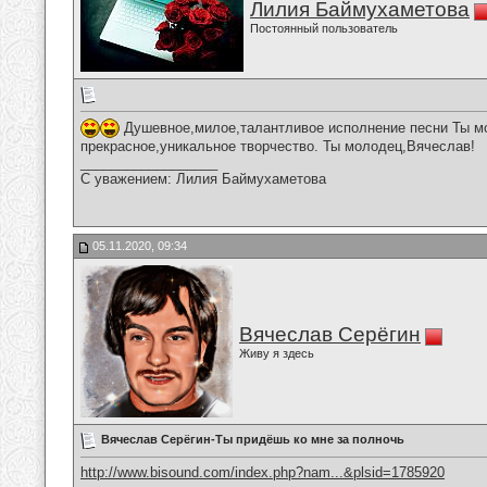
Лилия Баймухаметова
Постоянный пользователь
Душевное,милое,талантливое исполнение песни Ты м
прекрасное,уникальное творчество. Ты молодец,Вячеслав!
__________________
С уважением: Лилия Баймухаметова
05.11.2020, 09:34
Вячеслав Серёгин
Живу я здесь
Вячеслав Серёгин-Ты придёшь ко мне за полночь
http://www.bisound.com/index.php?nam...&plsid=1785920