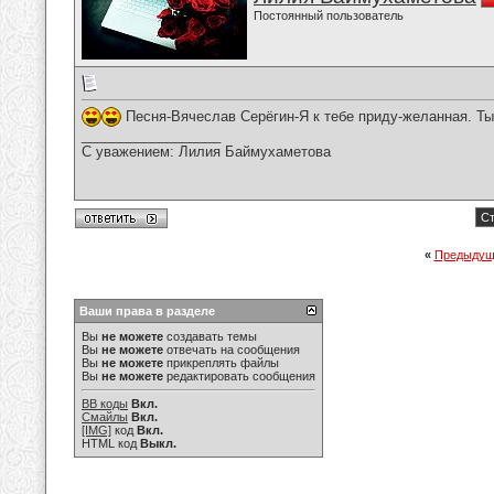
Постоянный пользователь
Песня-Вячеслав Серёгин-Я к тебе приду-желанная. Ты
__________________
С уважением: Лилия Баймухаметова
Ст
«
Предыдущ
Ваши права в разделе
Вы
не можете
создавать темы
Вы
не можете
отвечать на сообщения
Вы
не можете
прикреплять файлы
Вы
не можете
редактировать сообщения
BB коды
Вкл.
Смайлы
Вкл.
[IMG]
код
Вкл.
HTML код
Выкл.