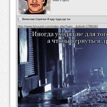
Живу я здесь
Вячеслав Серёгин-Я иду туда,где ты
http://www.bisound.com/index.php?nam...&plsid=1786343