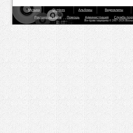
Музыка
Dj mixes
Альбомы
Видеоклипы
Реклама на сайте
Помощь
Администрация
Служба под
Все права защищены © 2007-2026 Bisou