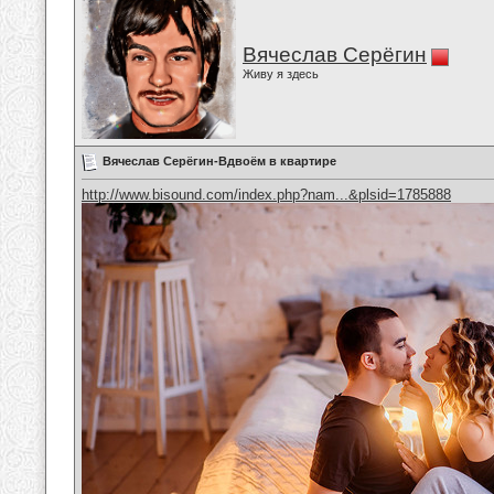
Вячеслав Серёгин
Живу я здесь
Вячеслав Серёгин-Вдвоём в квартире
http://www.bisound.com/index.php?nam...&plsid=1785888