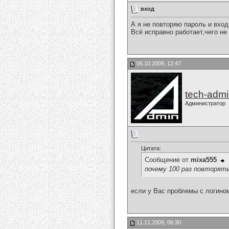
вход
А я не повторяю пароль и вход
Всё исправно работает,чего н
06.10.2009, 12:47
tech-adm
Администратор
Цитата:
Сообщение от
mixa555
почему 100 раз повторять
если у Вас проблемы с логином
11.11.2009, 06:30