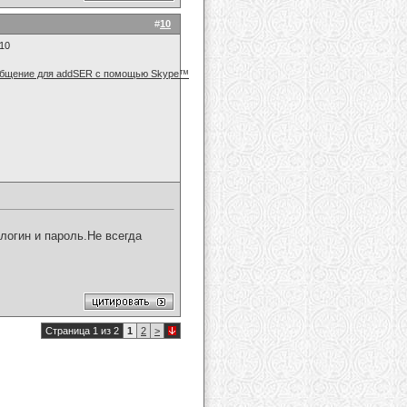
#
10
010
логин и пароль.Не всегда
Страница 1 из 2
1
2
>