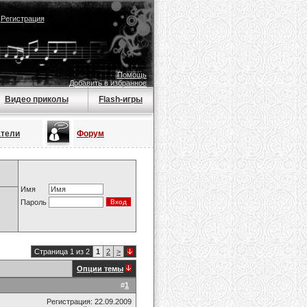
|
Регистрация
Помощь
Добавить в избранное
Видео приколы
Flash-игры
атели
Форум
Имя
Пароль
Страница 1 из 2
1
2
>
Опции темы
#
1
Регистрация: 22.09.2009