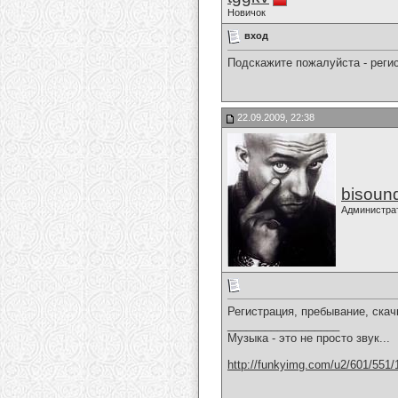
Новичок
вход
Подскажите пожалуйста - регис
22.09.2009, 22:38
bisoun
Администра
Регистрация, пребывание, ска
__________________
Музыка - это не просто звук...
http://funkyimg.com/u2/601/551/