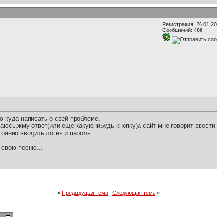
Регистрация: 26.01.2
Сообщений: 488
ю куда написать о свей проблеме.
юсь,жму ответ(или еще какуюнибудь кнопку)а сайт мне говорит ввести 
тоянно вводить логин и пароль...
 свою песню...
«
Предыдущая тема
|
Следующая тема
»