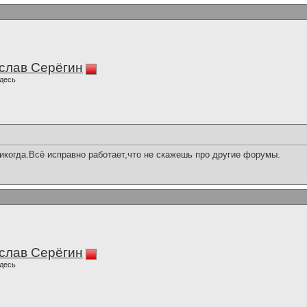
слав Серёгин
десь
икогда.Всё исправно работает,что не скажешь про другие форумы.
слав Серёгин
десь