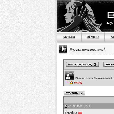
Музыка
Dj Mixes
А
Музыка пользователей
Bisound.com - Музыкальный 
вход
22.09.2009, 14:14
tggkv