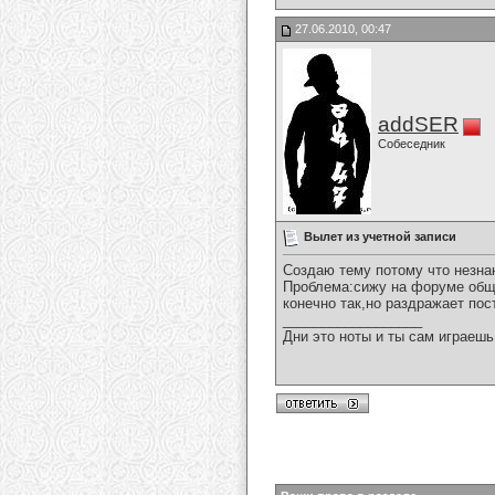
27.06.2010, 00:47
addSER
Собеседник
Вылет из учетной записи
Создаю тему потому что незна
Проблема:сижу на форуме обща
конечно так,но раздражает пос
__________________
Дни это ноты и ты сам играешь