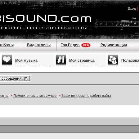
Вход
льбомы
Видеоклипы
Топ Радио
Радиостанции
Моя музыка
Моя страница
Пользов
портал
>
Помогите нам стать лучше!
>
Ваши вопросы по работе сайта