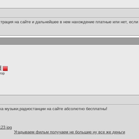
трация на сайте и дальнейшее в нем нахождение платные или нет, если 
d
тор
чка музыки,радиостанции на сайте абсолютно бесплатны!
123.jpg
Угадываем фильм получаем не большие ну все же деньги