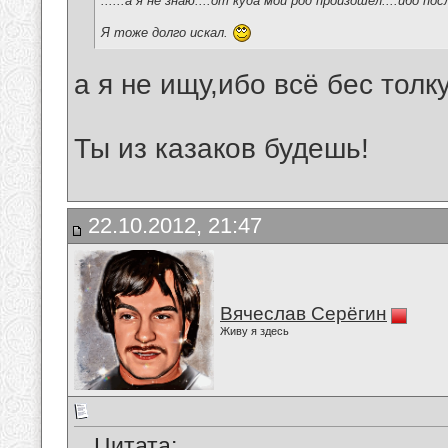
......а я не знаю....от куда мой род произошёл....ибо по
Я тоже долго искал.
а я не ищу,ибо всё бес толку..
Ты из казаков будешь!
22.10.2012, 21:47
Вячеслав Серёгин
Живу я здесь
Цитата: