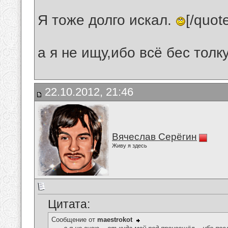
Я тоже долго искал.
[/quot
а я не ищу,ибо всё бес толку..
22.10.2012, 21:46
Вячеслав Серёгин
Живу я здесь
Цитата:
Сообщение от
maestrokot