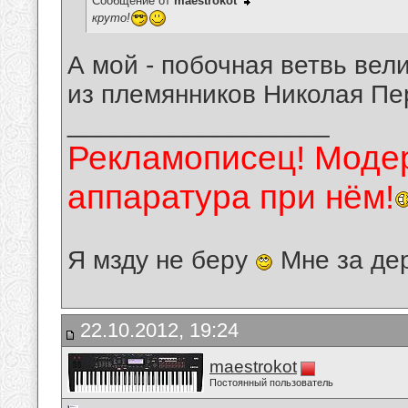
Сообщение от
maestrokot
круто!
А мой - побочная ветвь вел
из племянников Николая Пе
__________________
Рекламописец! Модер
аппаратура при нём!
Я мзду не беру
Мне за де
22.10.2012, 19:24
maestrokot
Постоянный пользователь