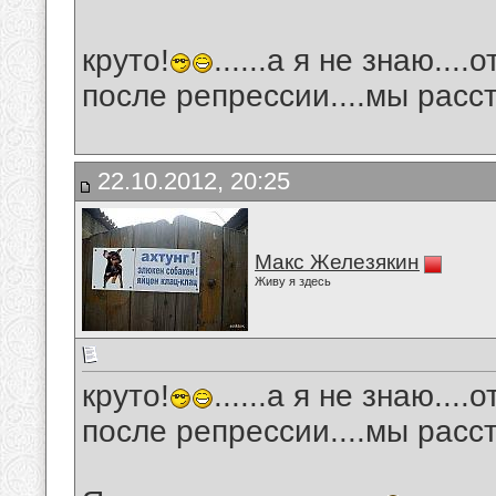
круто!
......а я не знаю...
после репрессии....мы расст
22.10.2012, 20:25
Макс Железякин
Живу я здесь
круто!
......а я не знаю...
после репрессии....мы расст