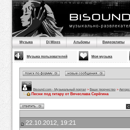
Музыка
Dj Mixes
Альбомы
Видеоклипы
Музыка пользователей
Моя музыка
Bisound.com - Музыкальный портал
>
Ваше творчество
>
Авторс
Песни под гитару от Вячеслава Серёгина
С
22.10.2012, 19:21