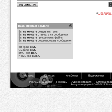
С
«
Предыдущ
Ваши права в разделе
Вы
не можете
создавать темы
Вы
не можете
отвечать на сообщения
Вы
не можете
прикреплять файлы
Вы
не можете
редактировать сообщения
BB коды
Вкл.
Смайлы
Вкл.
[IMG]
код
Вкл.
HTML код
Выкл.
Музыка
Dj mixes
Альбомы
Видеоклипы
Реклама на сайте
Помощь
Администрация
Служба под
Все права защищены © 2007-2026 Bisou