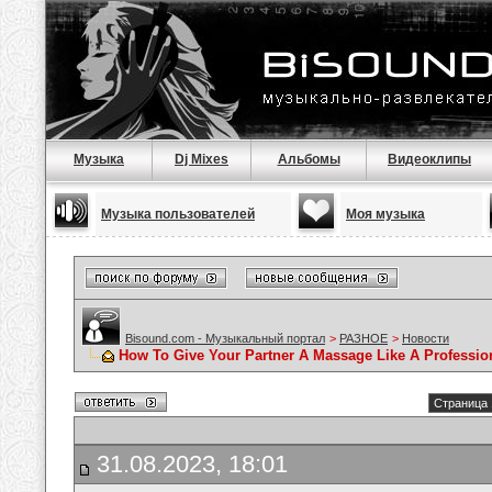
Музыка
Dj Mixes
Альбомы
Видеоклипы
Музыка пользователей
Моя музыка
Bisound.com - Музыкальный портал
>
РАЗНОЕ
>
Новости
How To Give Your Partner A Massage Like A Professio
Страница 
31.08.2023, 18:01