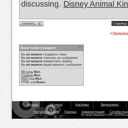
discussing.
Disney Animal Ki
Страница 
«
Предыдущ
Ваши права в разделе
Вы
не можете
создавать темы
Вы
не можете
отвечать на сообщения
Вы
не можете
прикреплять файлы
Вы
не можете
редактировать сообщения
BB коды
Вкл.
Смайлы
Вкл.
[IMG]
код
Вкл.
HTML код
Выкл.
Музыка
Dj mixes
Альбомы
Видеоклипы
Реклама на сайте
Помощь
Администрация
Служба под
Все права защищены © 2007-2026 Bisou