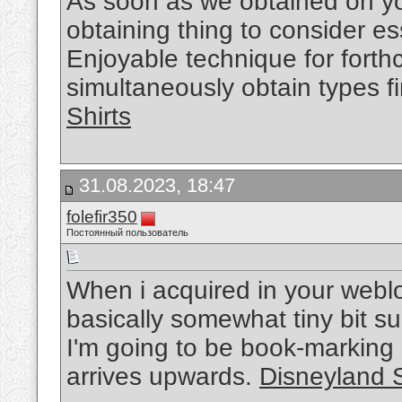
As soon as we obtained on you
obtaining thing to consider esse
Enjoyable technique for fort
simultaneously obtain types f
Shirts
31.08.2023, 18:47
folefir350
Постоянный пользователь
When i acquired in your weblo
basically somewhat tiny bit s
I'm going to be book-marking 
arrives upwards.
Disneyland S