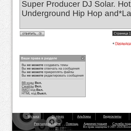
Super Producer DJ Solar. Hot 
Underground Hip Hop and*La
Страница 1
«
Предыдущ
Ваши права в разделе
Вы
не можете
создавать темы
Вы
не можете
отвечать на сообщения
Вы
не можете
прикреплять файлы
Вы
не можете
редактировать сообщения
BB коды
Вкл.
Смайлы
Вкл.
[IMG]
код
Вкл.
HTML код
Выкл.
Музыка
Dj mixes
Альбомы
Видеоклипы
Реклама на сайте
Помощь
Администрация
Служба под
Все права защищены © 2007-2026 Bisou