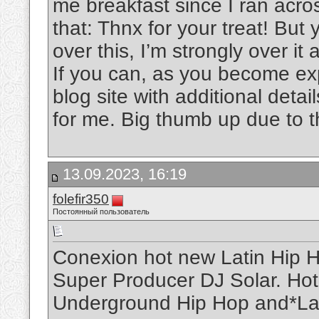
me breakfast since I ran acros
that: Thnx for your treat! But
over this, I’m strongly over it
If you can, as you become ex
blog site with additional detai
for me. Big thumb up due to th
13.09.2023, 16:19
folefir350
Постоянный пользователь
Conexion hot new Latin Hip H
Super Producer DJ Solar. Hot 
Underground Hip Hop and*La