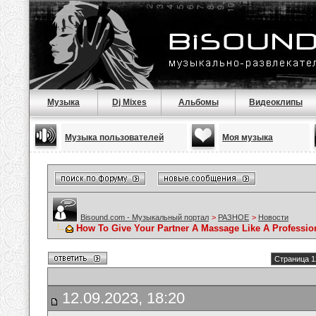
Музыка
Dj Mixes
Альбомы
Видеоклипы
Музыка пользователей
Моя музыка
Bisound.com - Музыкальный портал
>
РАЗНОЕ
>
Новости
How To Give Your Partner A Massage Like A Professio
Страница 1
12.09.2023, 18:20