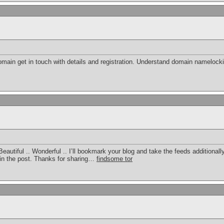
omain get in touch with details and registration. Understand domain namelo
Beautiful .. Wonderful .. I’ll bookmark your blog and take the feeds additiona
thin the post. Thanks for sharing…
findsome tor