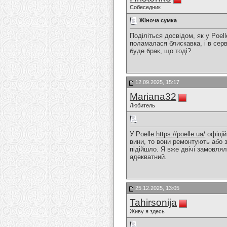
Собеседник
Жіноча сумка
Поділіться досвідом, як у Poel
поламалася блискавка, і в серв
буде брак, що тоді?
12.09.2025, 15:17
Mariana32
Любитель
У Poelle
https://poelle.ua/
офіцій
вини, то вони ремонтують або з
підійшло. Я вже двічі замовля
адекватний.
25.12.2025, 13:05
Tahirsonija
Живу я здесь