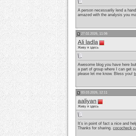
A person necessarily lend a hand 
amazed with the analysis you mad
27.02.2026, 11:06
Ali ladla
Живу я здесь
Awesome blog you have here but I
a part of group where I can get 
please let me know. Bless you!
t
03.03.2026, 12:11
aaliyan
Живу я здесь
It’s in point of fact a nice and he
Thanks for sharing.
cococheck c