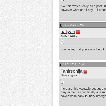
Aw, this was a really nice post. I
however what can I say… I procr
19.01.2026, 15:45
aaliyan
Живу я здесь
I consider, that you are not right
21.01.2026, 15:44
Tahirsonija
Живу я здесь
Increase this valuable because w
may ailments specifically a resu
power wash baby laundry deterg