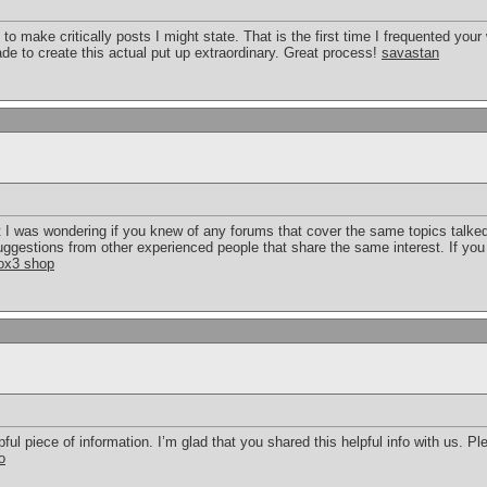
to make critically posts I might state. That is the first time I frequented your
e to create this actual put up extraordinary. Great process!
savastan
 was wondering if you knew of any forums that cover the same topics talked a
suggestions from other experienced people that share the same interest. If 
ox3 shop
lpful piece of information. I’m glad that you shared this helpful info with us. P
o