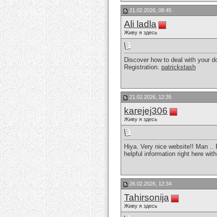
21.02.2026, 08:45
Ali ladla
Живу я здесь
Discover how to deal with your d
Registration.
patrickstash
21.02.2026, 12:35
karejej306
Живу я здесь
Hiya. Very nice website!! Man .. 
helpful information right here wi
26.02.2026, 12:34
Tahirsonija
Живу я здесь