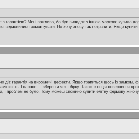
le з гарантією? Мені важливо, бо був випадок з іншою маркою: купила дор
ісі відмовилися ремонтувати. Не хочу знову так потрапити. Якщо купити е
но діє гарантія на виробничі дефекти. Якщо трапиться щось із замком, ф
амінюють. Головне — зберегти чек і бірку. Також є опція повернення про
ла, і проблем не було. Тому можеш спокійно купити елітну фірмову жіноч