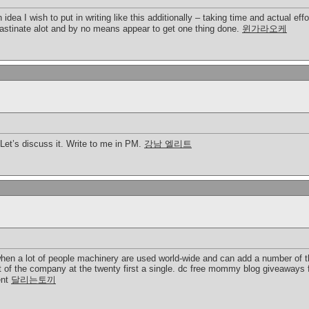
n idea I wish to put in writing like this additionally – taking time and actual ef
astinate alot and by no means appear to get one thing done.
윈가라오케
. Let’s discuss it. Write to me in PM.
강남 엘리트
hen a lot of people machinery are used world-wide and can add a number of t
lt of the company at the twenty first a single. dc free mommy blog giveaways
ent
달리는토끼