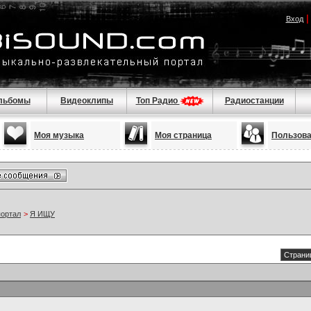
Вход
льбомы
Видеоклипы
Топ Радио
Радиостанции
Моя музыка
Моя страница
Пользов
портал
>
Я ИЩУ
Страниц