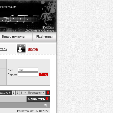
|
Регистрация
Помощь
Добавить в избранное
Видео приколы
Flash-игры
атели
Форум
Имя
Пароль
а 1 из 6
1
2
3
>
Последняя
»
Опции темы
#
1
Регистрация: 05.10.2022