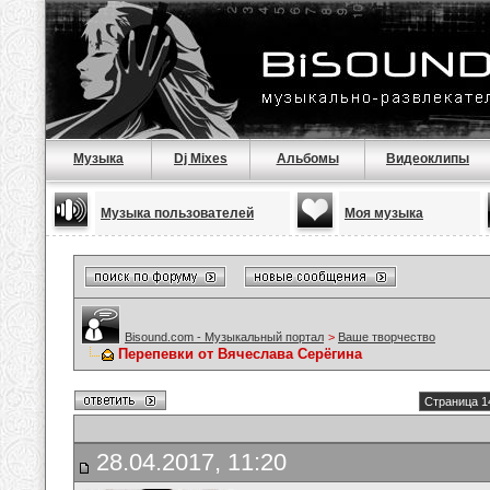
Музыка
Dj Mixes
Альбомы
Видеоклипы
Музыка пользователей
Моя музыка
Bisound.com - Музыкальный портал
>
Ваше творчество
Перепевки от Вячеслава Серёгина
Страница 1
28.04.2017, 11:20