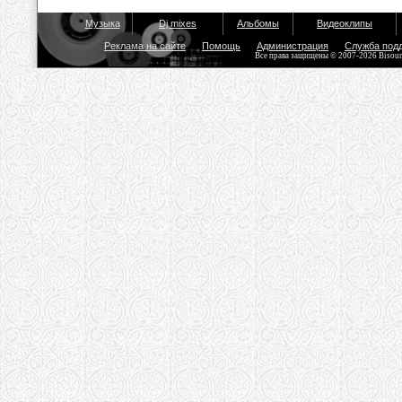
Музыка
Dj mixes
Альбомы
Видеоклипы
Реклама на сайте
Помощь
Администрация
Служба под
Все права защищены © 2007-2026 Bisou