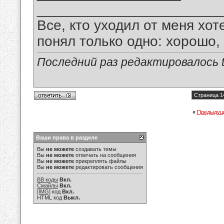
_______________________
Все, кто уходил от меня хот
понял только одно: хорошо,
Последний раз редактировалось tu
Страница 1
«
Предыдущ
Ваши права в разделе
Вы
не можете
создавать темы
Вы
не можете
отвечать на сообщения
Вы
не можете
прикреплять файлы
Вы
не можете
редактировать сообщения
BB коды
Вкл.
Смайлы
Вкл.
[IMG]
код
Вкл.
HTML код
Выкл.