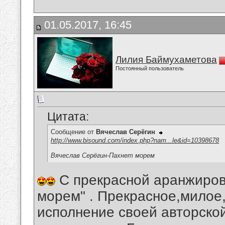
01.05.2017, 16:45
Лилия Баймухаметова
Постоянный пользователь
Цитата:
Сообщение от
Вячеслав Серёгин
http://www.bisound.com/index.php?nam...le&id=10398678
Вячеслав Серёгин-Пахнет морем
С прекрасной аранжировк
морем" . Прекрасное,милое
исполнение своей авторско