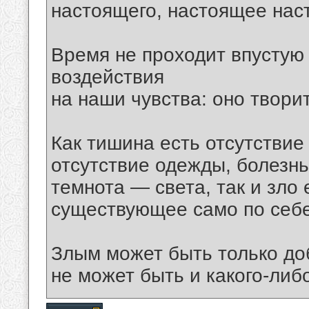
настоящего, настоящее нас
Время не проходит впустую 
воздействия
на наши чувства: оно твори
Как тишина есть отсутствие
отсутствие одежды, болезнь
темнота — света, так и зло 
существующее само по себ
Злым может быть только доб
не может быть и какого-либ