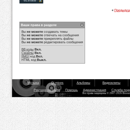
«
Предыдущ
Ваши права в разделе
Вы
не можете
создавать темы
Вы
не можете
отвечать на сообщения
Вы
не можете
прикреплять файлы
Вы
не можете
редактировать сообщения
BB коды
Вкл.
Смайлы
Вкл.
[IMG]
код
Вкл.
HTML код
Выкл.
Музыка
Dj mixes
Альбомы
Видеоклипы
Реклама на сайте
Помощь
Администрация
Служба под
Все права защищены © 2007-2026 Bisou