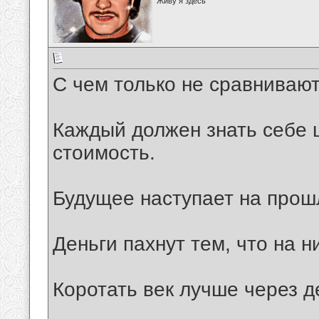
Живу я здесь
С чем только не сравнивают 
Каждый должен знать себе 
стоимость.
Будущее наступает на прош
Деньги пахнут тем, что на н
Коротать век лучше через д