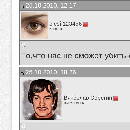
25.10.2010, 12:17
olesi-123456
Новичок
То,что нас не сможет убить
25.10.2010, 18:26
Вячеслав Серёгин
Живу я здесь