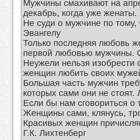
Мужчины смахивают на апрел
декабрь, когда уже женаты.
Не суди о мужчине по тому, 
Эвангелу
Только последняя любовь ж
первой любовью мужчины. О
Неужели нельзя изобрести с
женщин любить своих муже
Большая часть мужчин требу
которых сами они не стоят. 
Если бы нам сговориться о 
Женщины сами, клянусь, тро
Красивых женщин причисляю
Г.К. Лихтенберг