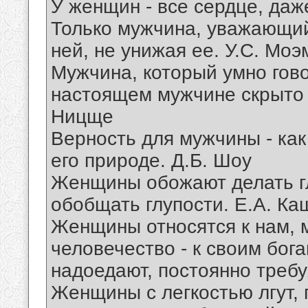
У женщин - все сердце, даж
Только мужчина, уважающий
ней, не унижая ее. У.С. Моэ
Мужчина, который умно гово
настоящем мужчине скрыто д
Ницще
Верность для мужчины - как
его природе. Д.Б. Шоу
Женщины обожают делать г
обобщать глупости. Е.А. Ка
Женщины относятся к нам, м
человечество - к своим бога
надоедают, постоянно требу
Женщины с легкостью лгут, г