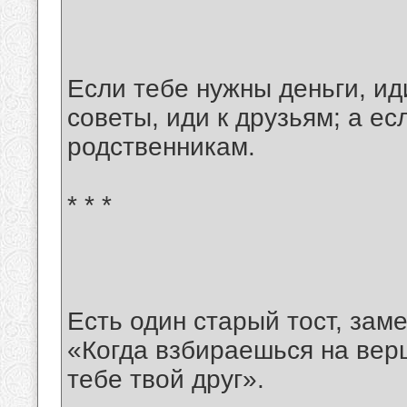
Если тебе нужны деньги, ид
советы, иди к друзьям; а ес
родственникам.
* * *
Есть один старый тост, зам
«Когда взбираешься на верш
тебе твой друг».