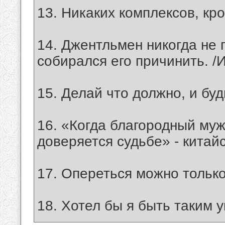
13. Никаких комплексов, кр
14. Джентльмен никогда не 
собирался его причинить. /И
15. Делай что должно, и буд
16. «Когда благородный муж 
доверяется судьбе» - китайс
17. Опереться можно только
18. Хотел бы я быть таким 