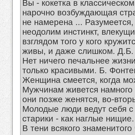
Вы - кокетка в классическом
нарочно возбуждающая стра
не намерена ... Разумеется, 
неодолим инстинкт, влекущи
взглядом того у кого кружитс
живы, и даже слишком. Д.Б
Нет ничего печальнее жизн
только красивыми. Б. Фонте
Женщина смеется, когда мож
Мужчинам живется намного 
они позже женятся, во-втор
Молодые люди ведут себя с
старики - как наглые нищие
В тени всякого знаменитого