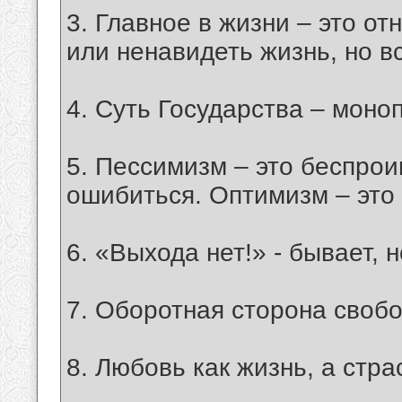
3. Главное в жизни – это о
или ненавидеть жизнь, но в
4. Суть Государства – моно
5. Пессимизм – это беспрои
ошибиться. Оптимизм – это
6. «Выхода нет!» - бывает, 
7. Оборотная сторона своб
8. Любовь как жизнь, а стра