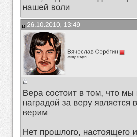
нашей воли
26.10.2010, 13:49
Вячеслав Серёгин
Живу я здесь
Вера состоит в том, что мы 
наградой за веру является 
верим
Нет прошлого, настоящего 