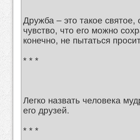
Дружба – это такое святое,
чувство, что его можно сохр
конечно, не пытаться проси
* * *
Легко назвать человека муд
его друзей.
* * *