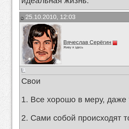
идеальная жизнь.
25.10.2010, 12:03
Вячеслав Серёгин
Живу я здесь
Свои
1. Все хорошо в меру, даже
2. Сами собой происходят т