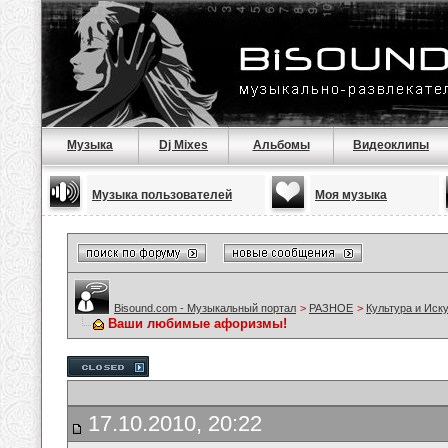
Музыка
Dj Mixes
Альбомы
Видеоклипы
Музыка пользователей
Моя музыка
Bisound.com - Музыкальный портал
>
РАЗНОЕ
>
Культура и Иск
Ваши любимые афоризмы!
17.10.2010, 20:22