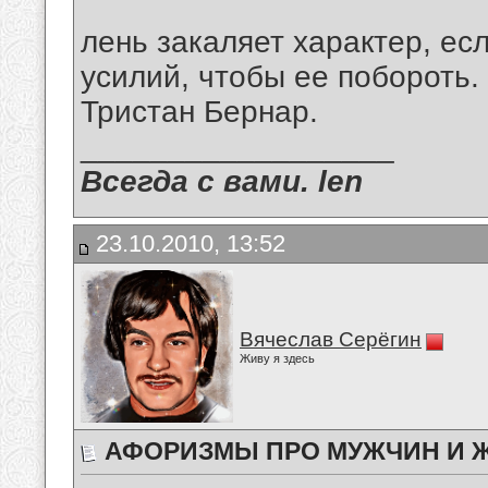
лень закаляет характер, ес
усилий, чтобы ее побороть.
Тристан Бернар.
__________________
Всегда с вами. len
23.10.2010, 13:52
Вячеслав Серёгин
Живу я здесь
АФОРИЗМЫ ПРО МУЖЧИН И 