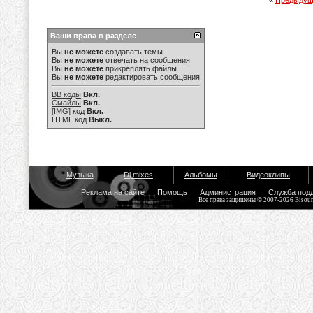
«
Предыдущ
Ваши права в разделе
Вы
не можете
создавать темы
Вы
не можете
отвечать на сообщения
Вы
не можете
прикреплять файлы
Вы
не можете
редактировать сообщения
BB коды
Вкл.
Смайлы
Вкл.
[IMG]
код
Вкл.
HTML код
Выкл.
Музыка
Dj mixes
Альбомы
Видеоклипы
Реклама на сайте
Помощь
Администрация
Служба под
Все права защищены © 2007-2026 Bisou