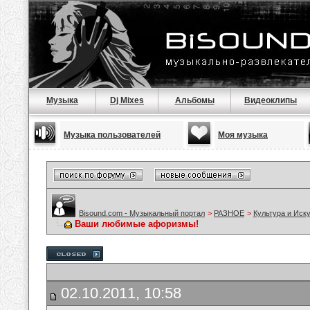
Музыка
Dj Mixes
Альбомы
Видеоклипы
Музыка пользователей
Моя музыка
Bisound.com - Музыкальный портал
>
РАЗНОЕ
>
Культура и Иск
Ваши любимые афоризмы!
02.10.2011, 10:58