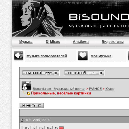
Музыка
Dj Mixes
Альбомы
Видеоклипы
Музыка пользователей
Моя музыка
Bisound.com - Музыкальный портал
>
РАЗНОЕ
>
Юмор
Прикольные, весёлые картинки
26.10.2010, 20:16
La-Li-Lu-Le-Lo