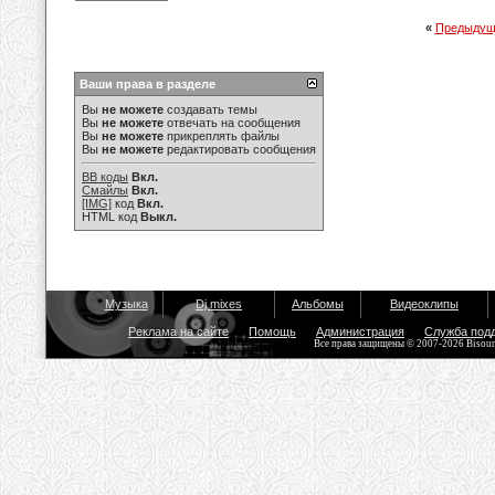
«
Предыдущ
Ваши права в разделе
Вы
не можете
создавать темы
Вы
не можете
отвечать на сообщения
Вы
не можете
прикреплять файлы
Вы
не можете
редактировать сообщения
BB коды
Вкл.
Смайлы
Вкл.
[IMG]
код
Вкл.
HTML код
Выкл.
Музыка
Dj mixes
Альбомы
Видеоклипы
Реклама на сайте
Помощь
Администрация
Служба под
Все права защищены © 2007-2026 Bisou