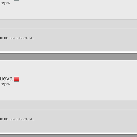
 здесь
ак не высыпается...
lueva
 здесь
ак не высыпается...