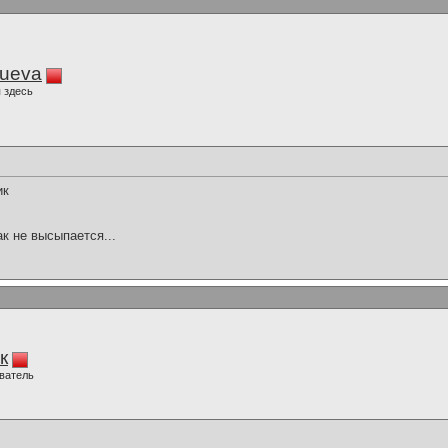
lueva
 здесь
ик
ак не высыпается...
к
ватель