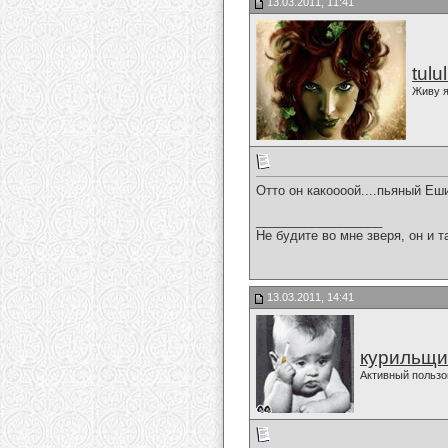
13.03.2011, 11:41
tulu
Живу я
Отто он какоооой....пьяный Еш
__________________
Не будите во мне зверя, он и т
13.03.2011, 14:41
курильщи
Активный пользо