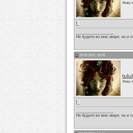
Живу я
__________________
Не будите во мне зверя, он и т
10.03.2011, 18:25
tulu
Живу я
__________________
Не будите во мне зверя, он и т