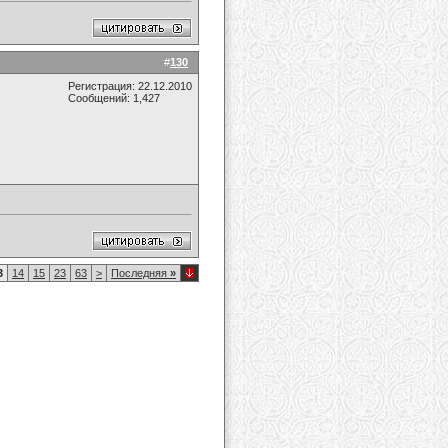
#
130
Регистрация: 22.12.2010
Сообщений: 1,427
3
14
15
23
63
>
Последняя
»