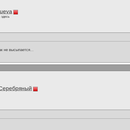
lueva
 здесь
ак не высыпается...
 Серебряный