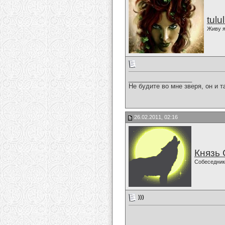
tulu
Живу я
__________________
Не будите во мне зверя, он и т
26.02.2011, 02:16
Князь
Собеседник
)))