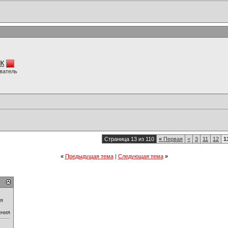
к
ватель
Страница 13 из 110
«
Первая
<
3
11
12
1
«
Предыдущая тема
|
Следующая тема
»
ия
ения