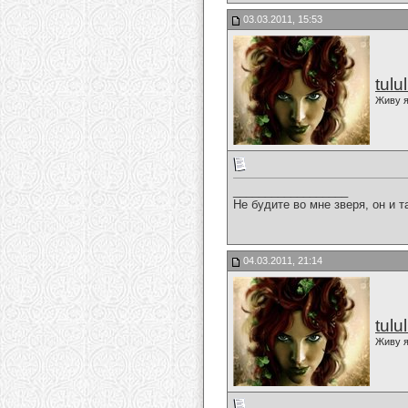
03.03.2011, 15:53
tulu
Живу я
__________________
Не будите во мне зверя, он и т
04.03.2011, 21:14
tulu
Живу я