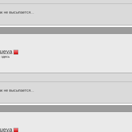
ак не высыпается...
lueva
 здесь
ак не высыпается...
lueva