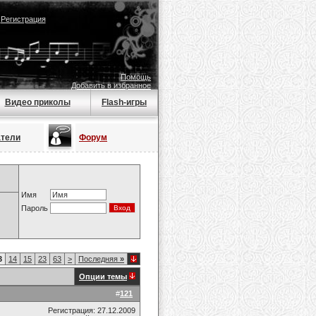
|
Регистрация
Помощь
Добавить в избранное
Видео приколы
Flash-игры
атели
Форум
Имя
Пароль
3
14
15
23
63
>
Последняя
»
Опции темы
#
121
Регистрация: 27.12.2009