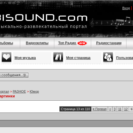
Вход
льбомы
Видеоклипы
Топ Радио
Радиостанции
Моя музыка
Моя страница
Пользов
портал
>
РАЗНОЕ
>
Юмор
артинки
Страница 13 из 110
«
Первая
<
3
11
12
1