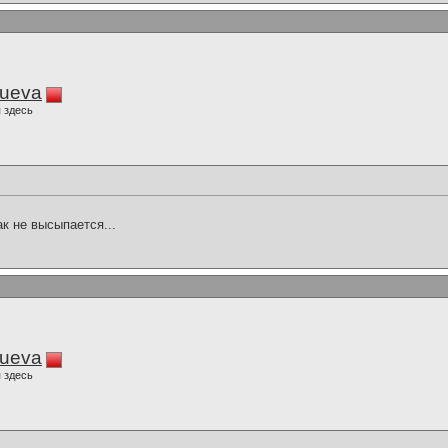
lueva
 здесь
ак не высыпается...
lueva
 здесь