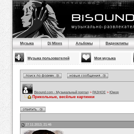
Музыка
Dj Mixes
Альбомы
Видеоклипы
Музыка пользователей
Моя музыка
Bisound.com - Музыкальный портал
>
РАЗНОЕ
>
Юмор
Прикольные, весёлые картинки
27.11.2013, 21:46