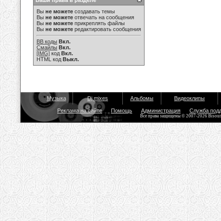
Ваши права в разделе
Вы
не можете
создавать темы
Вы
не можете
отвечать на сообщения
Вы
не можете
прикреплять файлы
Вы
не можете
редактировать сообщения
BB коды
Вкл.
Смайлы
Вкл.
[IMG]
код
Вкл.
HTML код
Выкл.
Музыка
Dj mixes
Альбомы
Видеоклипы
Реклама на сайте
Помощь
Администрация
Служба под
Все права защищены © 2007-2026 Bisou