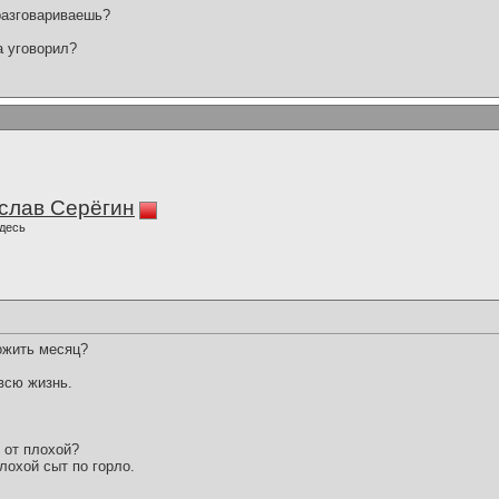
разговариваешь?
а уговорил?
слав Серёгин
десь
ожить месяц?
всю жизнь.
 от плохой?
лохой сыт по горло.