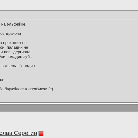
 на эльфийке,
бов дракона
о проходил он
он, паладин не
 и повыдергивал
йки паладин зубы.
к в дверь. Паладин:
в...
да блуждает в потёмках.
(c)
слав Серёгин