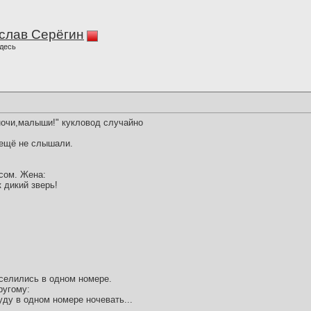
слав Серёгин
десь
ночи,малыши!" кукловод случайно
 ещё не слышали.
сом. Жена:
 дикий зверь!
селились в одном номере.
ругому:
уду в одном номере ночевать...