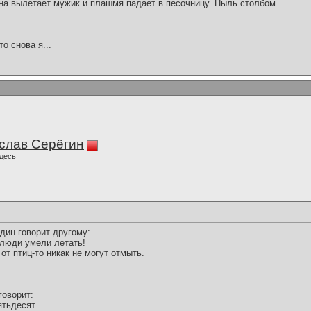
кна вылетает мужик и плашмя падает в песочницу. Пыль столбом.
то снова я...
слав Серёгин
десь
дин говорит другому:
 люди умели летать!
от птиц-то никак не могут отмыть.
оворит:
ятьдесят.