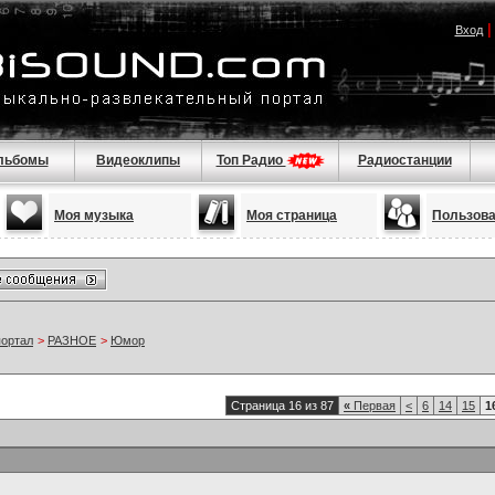
Вход
льбомы
Видеоклипы
Топ Радио
Радиостанции
Моя музыка
Моя страница
Пользов
портал
>
РАЗНОЕ
>
Юмор
Страница 16 из 87
«
Первая
<
6
14
15
1