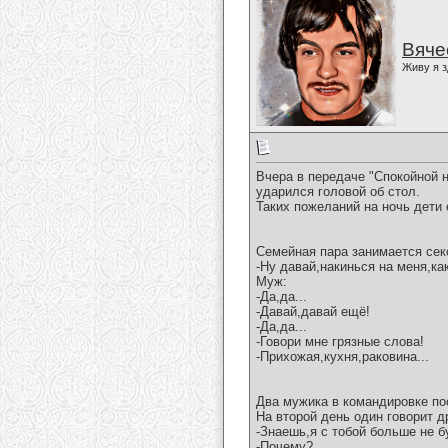
Вяче
Живу я з
Вчера в передаче "Спокойной 
ударился головой об стол.
Таких пожеланий на ночь дети
Семейная пара занимается сек
-Ну давай,накинься на меня,как
Муж:
-Да,да...
-Давай,давай ещё!
-Да,да...
-Говори мне грязные слова!
-Прихожая,кухня,раковина...
Два мужика в командировке по
На второй день один говорит д
-Знаешь,я с тобой больше не б
-Почему?