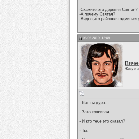
-Скажите,это деревня Святая?
-А почему Святая?
-Видно,что районная администр
06.06.2010, 12:09
Вяче
Живу я з
- Вот ты дура…
- Зато красивая.
- И кто тебе это сказал?
- Ты.