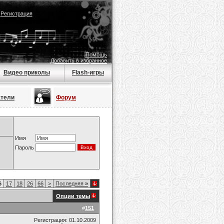
|
Регистрация
Помощь
Добавить в избранное
Видео приколы
Flash-игры
атели
Форум
Имя
Пароль
6
17
18
26
66
>
Последняя
»
Опции темы
#
151
Регистрация: 01.10.2009