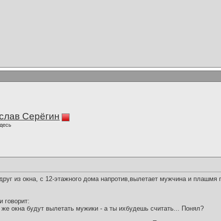
слав Серёгин
десь
дpуг из окна, с 12-этажного дома напpотив,вылетает мужчина и плашмя 
и говоpит:
о же окна будут вылетать мужики - а ты ихбудешь считать... Понял?