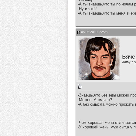
-А ты знаешь,что ты по ночам 
-Ну и что?
-А ты знаешь,что ты меня вчер
05.06.2010, 22:28
Вяче
Живу я з
-Знаешь,что без еды можно пр
-Можно. А смысл?
-А без смысла можно прожить 
-Чем хорошая жена отличается
-У хорошей жены муж сыт,а у п