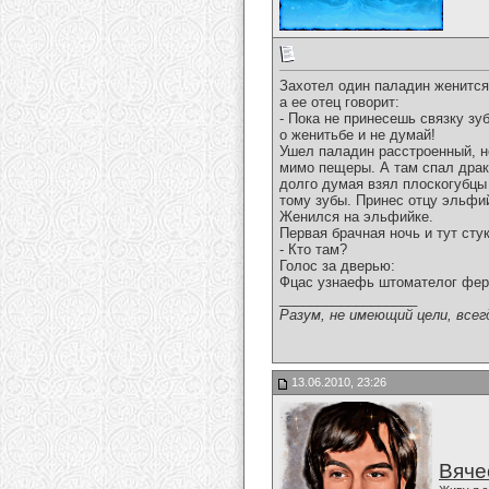
Захотел один паладин женится
а ее отец говорит:
- Пока не принесешь связку зу
о женитьбе и не думай!
Ушел паладин расстроенный, н
мимо пещеры. А там спал драк
долго думая взял плоскогубцы
тому зубы. Принес отцу эльфи
Женился на эльфийке.
Первая брачная ночь и тут сту
- Кто там?
Голос за дверью:
Фцас узнаефь штомателог феро
__________________
Разум, не имеющий цели, всег
13.06.2010, 23:26
Вяче