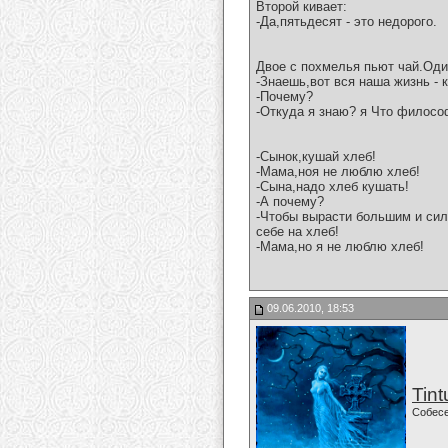
Второй кивает:
-Да,пятьдесят - это недорого.
Двое с похмелья пьют чай.Оди
-Знаешь,вот вся наша жизнь - к
-Почему?
-Откуда я знаю? я Что филос
-Сынок,кушай хлеб!
-Мама,ноя не люблю хлеб!
-Сына,надо хлеб кушать!
-А почему?
-Чтобы вырасти большим и сил
себе на хлеб!
-Мама,но я не люблю хлеб!
09.06.2010, 18:53
Tint
Собес