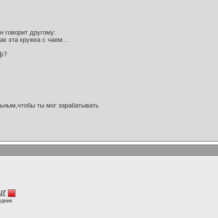
н говорит другому:
ак эта кружка с чаем...
оф?
ьным,чтобы ты мог зарабатывать
ur
едник