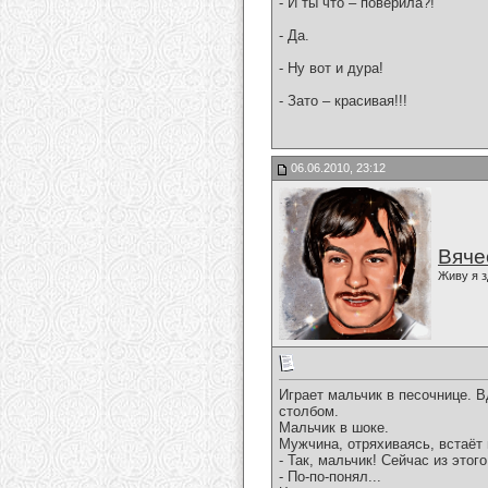
- И ты что – поверила?!
- Да.
- Ну вот и дура!
- Зато – красивая!!!
06.06.2010, 23:12
Вяче
Живу я з
Игpает мальчик в песочнице. В
столбом.
Мальчик в шоке.
Мужчина, отpяхиваясь, встаёт 
- Так, мальчик! Сейчас из этог
- По-по-понял...