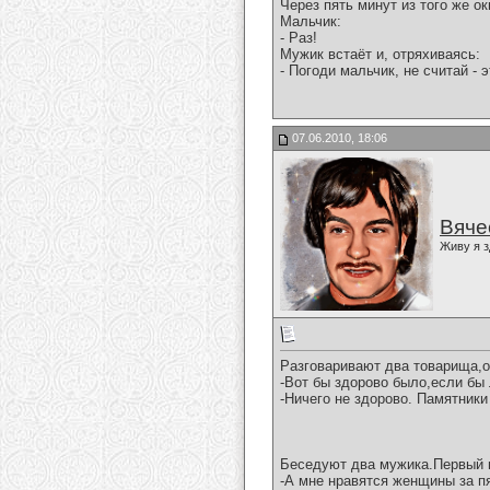
Чеpез пять минут из того же о
Мальчик:
- Раз!
Мужик встаёт и, отpяхиваясь:
- Погоди мальчик, не считай - э
07.06.2010, 18:06
Вяче
Живу я з
Разговаривают два товарища,о
-Вот бы здорово было,если бы
-Ничего не здорово. Памятники 
Беседуют два мужика.Первый г
-А мне нравятся женщины за п