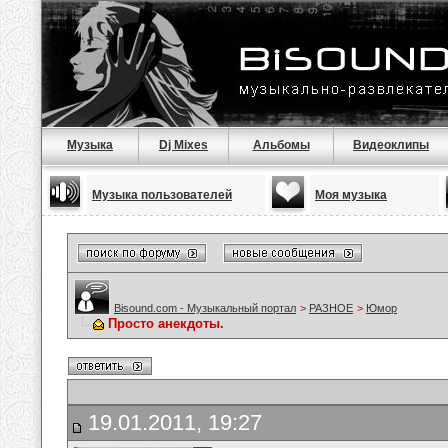
Музыка
Dj Mixes
Альбомы
Видеоклипы
Музыка пользователей
Моя музыка
Bisound.com - Музыкальный портал
>
РАЗНОЕ
>
Юмор
Просто анекдоты.
19.01.2011, 19:27