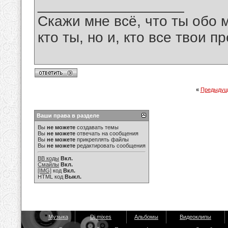
__________________
Скажи мне всё, что ты обо 
кто ты, но и, кто все твои пр
«
Предыдущ
Ваши права в разделе
Вы
не можете
создавать темы
Вы
не можете
отвечать на сообщения
Вы
не можете
прикреплять файлы
Вы
не можете
редактировать сообщения
BB коды
Вкл.
Смайлы
Вкл.
[IMG]
код
Вкл.
HTML код
Выкл.
Музыка
Dj mixes
Альбомы
Видеоклипы