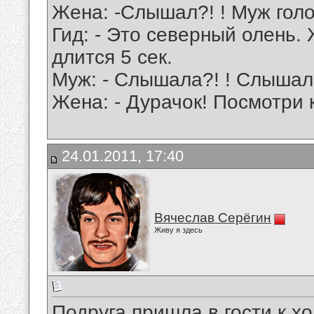
Жена: -Слышал?! ! Муж голо
Гид: - Это северный олень.
длится 5 сек.
Муж: - Слышала?! ! Слышала
Жена: - Дурачок! Посмотри к
24.01.2011, 17:40
Вячеслав Серёгин
Живу я здесь
Подруга пришла в гости к х