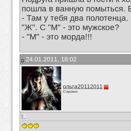
пошла в ванную помыться. 
- Там у тебя два полотенца.
"Ж". С "М" - это мужское?
- "М" - это морда!!!
24.01.2011, 18:02
ольга20112011
Старожил