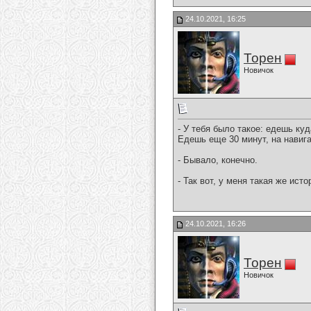
24.10.2021, 16:25
Торен
Новичок
- У тебя было такое: едешь куд
Едешь еще 30 минут, на навига
- Бывало, конечно.
- Так вот, у меня такая же ист
24.10.2021, 16:26
Торен
Новичок