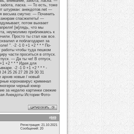
ь, внимание, забота, ласка. —
абота, ласка. — То есть, тоже
шит штурман: анeкдoтoв.net —
етя весьма смутно: — Починить
ссажирам спасжилеты! —
аздумывает, потом выхвает
апреля! [м]лядь, что мы
ета, неумолимо приближаясь к
ечили. Просто ты стал как все.
похвалил и поблагодарил за
! ". -2 -1 0 +1 +2 * * * По-
от работы чтобы туда пешком
диру части проситься в отпуск.
пуск. — Да ты че! В отпуск,
+1 +2 * * * Идея для
аре. -2 -1 0 +1 +2 * * * -
 24 25 26 27 28 29 30 31
 архив новые / новый
ерные коронавирус криминал
киногерои черный юмор
шие за неделю картинки свежие
ая Анекдоты Истории Фото-
#
849
Регистрация: 21.10.2021
Сообщений: 20