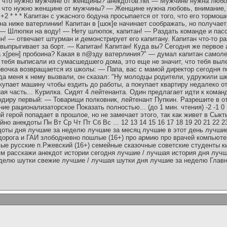
е, что нужно мужчине от женщины? анeкдoтoв.net — Мужчине нужна любов
что нужно женщине от мужчины? — Женщине нужна любовь, внимание, з
1 +2 * * * Капитан с ужасного бодуна просыпается от того, что его тормо
ина ниже ватерлинии! Капитан в [шок]е начинает соображать, но получа
 — Шлюпки на воду! — Нету шлюпок, капитан! — Раздать команде и па
н! — отвечает штурман и демонстрирует его капитану. Капитан что-то р
выпрыгивает за борт. — Капитан! Капитан! Куда вы? Сегодня же первое 
а х[рен] пробоина? Какая в п@зду ватерлиния?" — думал капитан самол
сли тебя выписали из сумасшедшего дома, это еще не значит, что тебя выл
 Вовочка возвращается из школы: — Папа, вас с мамой директор сегодня 
да меня к нему вызвали, он сказал: "Ну молодцы родители, удружили школе
окупает машину чтобы ездить до работы, а покупает квартиру недалеко 
енная часть... Курилка. Сидят 4 лейтенанта. Один предлагает идти к коман
диру первый: — Товарищи полковник, лейтенант Пупкин. Разрешите в от
е рационализаторское Показать полностью... (до 1 мин. чтения) -2 -1 0 
герой попадает в прошлое, но не замечает этого, так как живет в Сыктывк
йно анекдоты Пн Вт Ср Чт Пт Сб Вс ... 12 13 14 15 16 17 18 19 20 21 22 23
доты дня лучшие за неделю лучшие за месяц лучшие в этот день лучшие
дорога и ГАИ злободневно пошлые (16+) про армию про врачей компьют
ые русские п.Ржевский (16+) семейные сказочные советские студенты 
ям расскажи анекдот истории сегодня лучшие / лучшая история дня луч
делю шутки свежие лучшие / лучшая шутки дня лучшие за неделю Главн