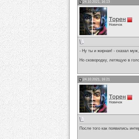
24.10.2021, 16:13
Торен
Новичок
- Ну ты и жирная! - сказал муж
Но сковородку, летящую в голо
24.10.2021, 16:21
Торен
Новичок
После того как появились инт