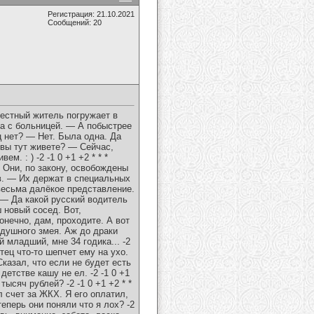
Регистрация: 21.10.2021
Сообщений: 20
местный житель погружает в
а с больницей. — А побыстрее
 нет? — Нет. Была одна. Да
 вы тут живете? — Сейчас,
 : ) -2 -1 0 +1 +2 * * *
 Они, по закону, освобождены
в. — Их держат в специальных
весьма далёкое представление.
2 — Да какой русский водитель
ш новый сосед. Вот,
онечно, дам, проходите. А вот
оздушного змея. Аж до драки
 младший, мне 34 годика... -2
Отец что-то шепчет ему на ухо.
казал, что если не будет есть
детстве кашу не ел. -2 -1 0 +1
ысяч рублей? -2 -1 0 +1 +2 * *
л счет за ЖКХ. Я его оплатил,
еперь они поняли что я лох? -2