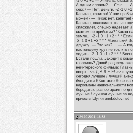
-1 0 +1 +2 — Учитель, скажит
А одним словом? — Секс. — А 
ceкc? — Нет, деньги. -2 -1 0 +
Капитан, капитан! У нас пробо
можем? — Никак нет, капитан!
Капитан, спасжилет только оди
спасжилет, спешно надевает и 
скажем по прибытии? "Какая н
земле... -2 -1 0 +1 +2 * * * Е
-2 -1 0 +1 +2 * * * Маленький
дружбу! — Это как? ... — А ког
настоящему крут не тот, кто п
ходить: -2 -1 0 +1 +2 * * * Во
Встали пошли. Заходит к коман
говоришь? Давай рацпредложени
неинтересного фильма: Главный 
вверх - << Д А Л Е Е! >> случа
сегодня лучшие / лучший анек
блондинки ВКонтакте Вовочка 
наркоманы национальности нов
бородатые разное архив по дн
лучшие / лучшая лучшие за не
приколы Шутки anekdotov.net
24.10.2021, 16:33