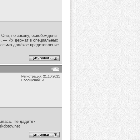
 Они, по закону, освобождены
в. — Их держат в специальных
весьма далёкое представление.
t
#
850
Регистрация: 21.10.2021
Сообщений: 20
чилась. Не дадите?
kdotov.net