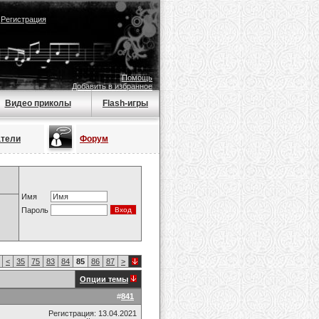
|
Регистрация
Помощь
Добавить в избранное
Видео приколы
Flash-игры
атели
Форум
Имя
Пароль
<
35
75
83
84
85
86
87
>
Опции темы
#
841
Регистрация: 13.04.2021