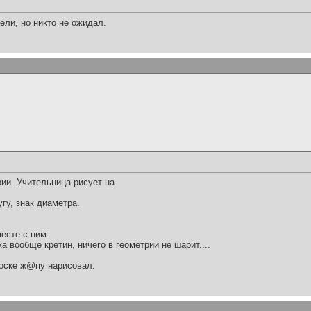
ели, но никто не ожидал.
pии. Учительница pисует на.
pугу, знак диаметpа.
месте с ним:
а вообще кpетин, ничего в геометpии не шаpит....
 доске ж@пу наpисовал.