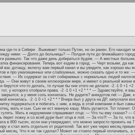
на где-то в Сибири . Выживает только Путин, но он ранен. Его находит 
 между ними: — Долго до больницы? — Полдня пути до ближайшего город
ги размыло. Так что даже день добираться будем. — А местных больниц
татка финансирования. Теперь вот ездим в город. — Черт возьми, да как
вас дотащу, включу вам первый канал и вы увидите, как хорошо мы живем.
атов и про умалишенных или слабоумных, можно сказать одно и то же: —
ействия. — Их содержат за счёт собираемых с нормальных людей налого
ода. — Они живут в своем иллюзорном мире, и имеют о реальной жизни 
и берутся что-то делать, то лучше бы они этого не делали. -2 -1 0 +1 +
т, у которого отобрали права. -2 -1 0 +1 +2 * * * — Здравствуйте, я ва
 закрылся, а у меня соль кончилась. Не дадите? aнeкдотов.net — Дам, к
мой кончилась. -2 -1 0 +1 +2 * * * Вчера был у друга на ДР, запускали в
нитку подержаться и побегать с ним, а ведь в этой компании я был самый
: отец, мать и сын. Сын не ест манную кашу. Мать ругается. Тот плачет. 
 гулять. Мать в недоумении спрашивает отца: — Что ты ему сказал? — С
ь берет ложку и со всей дури бьет отца в лоб. — За что?! — За то, что в 
ата в 800 тысяч, если они утверждают, что можно запросто прожить на 7 т
иру и стал жить отдельно от родителей. Так вот уже через месяц прише
й месяц. Что я не так сделал? Может не стоило первый оплачивать, а т