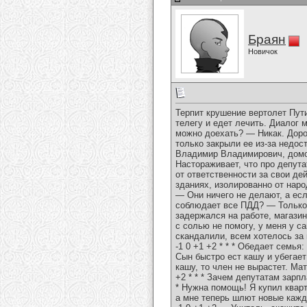
Браян
Новичок
Терпит крушение вертолет Пути
телегу и едет лечить. Диалог
можно доехать? — Никак. Доро
только закрыли ее из-за недос
Владимир Владимирович, домой 
Настораживает, что про депут
от ответственности за свои д
зданиях, изолированно от нар
— Они ничего не делают, а есл
соблюдает все ПДД? — Только то
задержался на работе, магазин
с солью не помогу, у меня у са
скандалили, всем хотелось за 
-1 0 +1 +2 * * * Обедает семья
Сын быстро ест кашу и убегает
кашу, то член не вырастет. Мат
+2 * * * Зачем депутатам зарпл
* Нужна помощь! Я купил кварт
а мне теперь шлют новые кажды