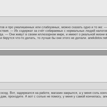
атов и про умалишенных или слабоумных, можно сказать одно и то же: —
ействия. — Их содержат за счёт собираемых с нормальных людей налого
ода. — Они живут в своем иллюзорном мире, и имеют о реальной жизни 
и берутся что-то делать, то лучше бы они этого не делали. anekdotov.ne
осед. Вот, задержался на работе, магазин закрылся, а у меня соль кон
 дам, проходите. А вот с солью не помогу, у меня у самой кончилась. ane