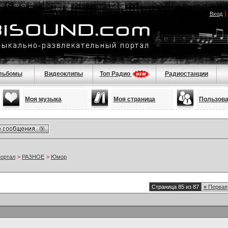
Вход
льбомы
Видеоклипы
Топ Радио
Радиостанции
Моя музыка
Моя страница
Пользов
портал
>
РАЗНОЕ
>
Юмор
Страница 85 из 87
«
Первая