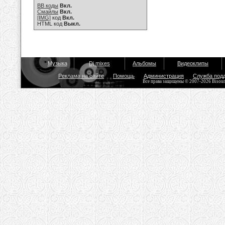
BB коды
Вкл.
Смайлы
Вкл.
[IMG]
код
Вкл.
HTML код
Выкл.
Музыка
Dj mixes
Альбомы
Видеоклипы
Реклама на сайте
Помощь
Администрация
Служба под
Все права защищены © 2007-2026 Bisou