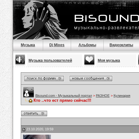
Музыка
Dj Mixes
Альбомы
Видеоклипы
Музыка пользователей
Моя музыка
Bisound.com - Музыкальный портал
>
РАЗНОЕ
>
Кулинария
Кто ..что ест прямо сейчас!!!
23.10.2020, 19:59