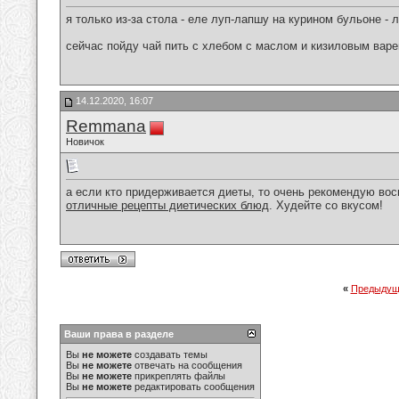
я только из-за стола - еле луп-лапшу на курином бульоне -
сейчас пойду чай пить с хлебом с маслом и кизиловым варе
14.12.2020, 16:07
Remmana
Новичок
а если кто придерживается диеты, то очень рекомендую во
отличные рецепты диетических блюд
. Худейте со вкусом!
«
Предыдущ
Ваши права в разделе
Вы
не можете
создавать темы
Вы
не можете
отвечать на сообщения
Вы
не можете
прикреплять файлы
Вы
не можете
редактировать сообщения