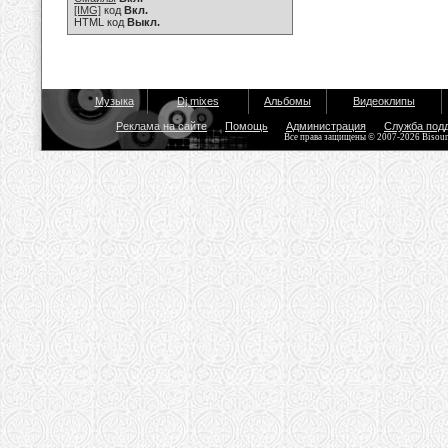
[IMG]
код
Вкл.
HTML код
Выкл.
Музыка
Dj mixes
Альбомы
Видеоклипы
Реклама на сайте
Помощь
Администрация
Служба под
Все права защищены © 2007-2026 Bisou