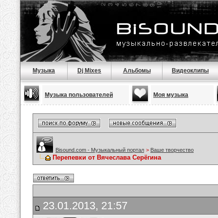
Музыка
Dj Mixes
Альбомы
Видеоклипы
Музыка пользователей
Моя музыка
Bisound.com - Музыкальный портал
>
Ваше творчество
Перепевки от Вячеслава Серёгина
23.01.2013, 21:57