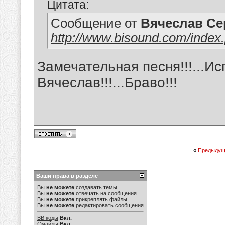
Цитата:
Сообщение от
Вячеслав Се
http://www.bisound.com/inde
Замечательная песня!!!...И
Вячеслав!!!...Браво!!!
«
Предыдущ
Ваши права в разделе
Вы
не можете
создавать темы
Вы
не можете
отвечать на сообщения
Вы
не можете
прикреплять файлы
Вы
не можете
редактировать сообщения
BB коды
Вкл.
Смайлы
Вкл.