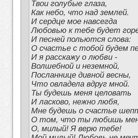
Твои голубые глаза,
Как небо, что над землей.
И сердце мое навсегда
Любовью к тебе будет гор
И песней польются слова:
О счастье с тобой будем п
И я расскажу о любви -
Волшебной и неземной,
Посланнице дивной весны,
Что овладела вдруг мной.
Ты будешь меня целовать
И ласково, нежно любя,
Мне будешь о счастье ше
О том, что ты любишь мен
О, милый! Я верю тебе!
Мой милый! Любовь не меч