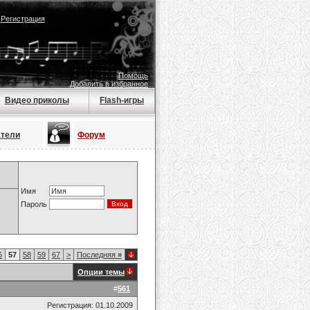
|
Регистрация
Помощь
Добавить в избранное
Видео приколы
Flash-игры
атели
Форум
Имя
Пароль
6
57
58
59
67
>
Последняя
»
Опции темы
#
561
Регистрация: 01.10.2009