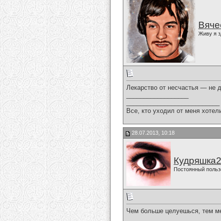
Вяче
Живу я з
Лекарство от несчастья — не д
__________________
___________________________
Все, кто уходил от меня хотел
28.07.2013, 10:18
Кудряшка
Постоянный польз
Чем больше целуешься, тем м
__________________