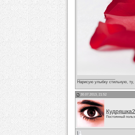
__________________
Нарисую улыбку стильную, ту, 
30.07.2013, 21:52
Кудряшка
Постоянный польз