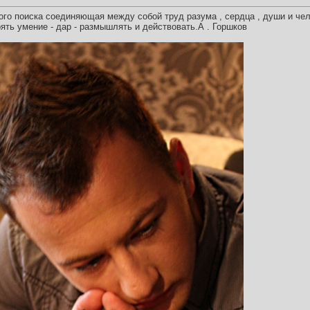
ого поиска соединяющая между собой труд разума , сердца , души и че
рять умение - дар - размышлять и действовать.А . Горшков