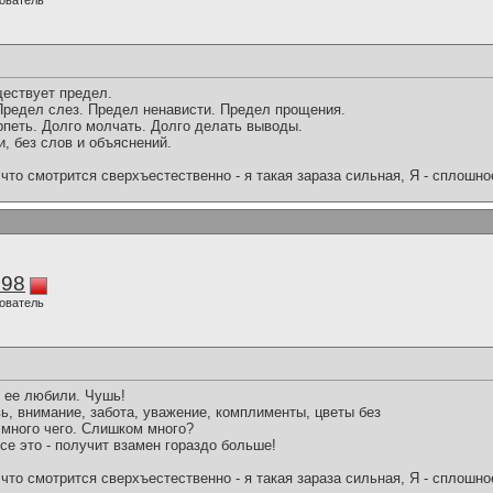
ователь
ществует предел.
Предел слез. Предел ненависти. Предел прощения.
рпеть. Долго молчать. Долго делать выводы.
и, без слов и объяснений.
что смотрится сверхъестественно - я такая зараза сильная, Я - сплошн
298
ователь
 ее любили. Чушь!
, внимание, забота, уважение, комплименты, цветы без
 много чего. Слишком много?
все это - получит взамен гораздо больше!
что смотрится сверхъестественно - я такая зараза сильная, Я - сплошн