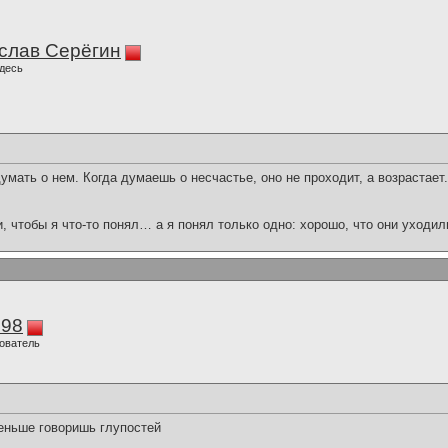
слав Серёгин
десь
умать о нем. Когда думаешь о несчастье, оно не проходит, а возрастает.
и, чтобы я что-то понял… а я понял только одно: хорошо, что они уходил
298
ователь
еньше говоришь глупостей