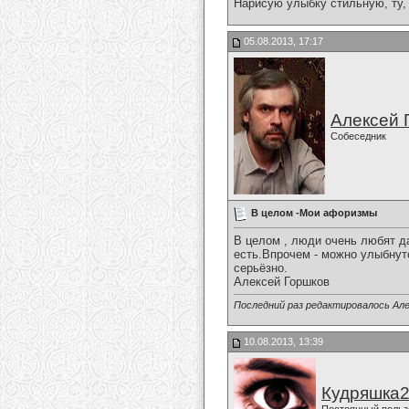
Нарисую улыбку стильную, ту, 
05.08.2013, 17:17
Алексей 
Собеседник
В целом -Мои афоризмы
В целом , люди очень любят да
есть.Впрочем - можно улыбнутс
серьёзно.
Алексей Горшков
Последний раз редактировалось Але
10.08.2013, 13:39
Кудряшка