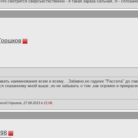
что смотрится сверхъестественно - я такая зараза сильная, Я - сплошн
Горшков
вать наименования всем и всему... Забавно,но гадюке "Рассела" до ламп
я сказанному мной выше ,но не забывать о том ,как огромен и прекрасен 
ксей Горшков, 27.08.2013 в
21:06
.
298