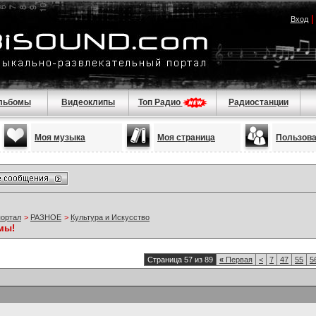
Вход
льбомы
Видеоклипы
Топ Радио
Радиостанции
Моя музыка
Моя страница
Пользов
портал
>
РАЗНОЕ
>
Культура и Искусство
мы!
Страница 57 из 89
«
Первая
<
7
47
55
5