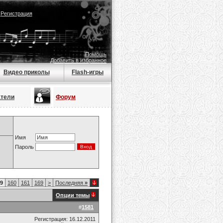
|
Регистрация
Помощь
Добавить в избранное
Видео приколы
Flash-игры
атели
Форум
Имя
Пароль
9
160
161
169
>
Последняя
»
Опции темы
#
1581
Регистрация: 16.12.2011