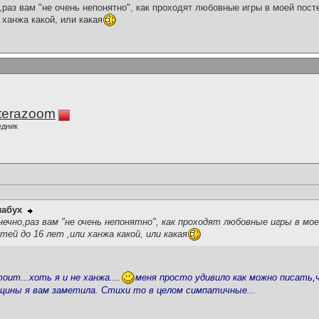
,раз вам "не очень непонятно", как проходят любовные игры в моей посте
 ханжа какой, или какая
terazoom
едник
лабух
нечно,раз вам "не очень непонятно", как проходят любовные игры в мо
ей до 16 лет ,или ханжа какой, или какая
ит...хоть я и не ханжа....
меня просто удивило как можно писать
нщины я вам заметила. Стихи то в целом симпатичные...