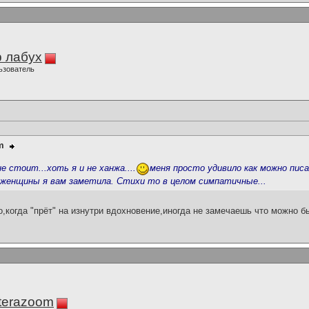
 лабух
ьзователь
m
 стоит...хоть я и не ханжа....
меня просто удивило как можно пи
и женщины я вам заметила. Стихи то в целом симпатичные...
о,когда "прёт" на изнутри вдохновение,иногда не замечаешь что можно б
terazoom