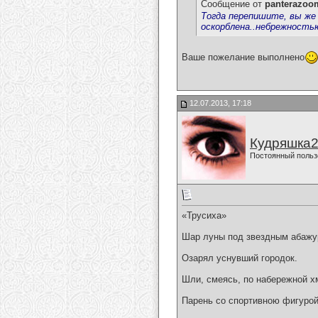
Сообщение от
panterazoo
Тогда перепишите, вы же
оскорблена..небрежность
Ваше пожелание выполнено
12.07.2013, 17:18
Кудряшка
Постоянный польз
«Трусиха»
Шар луны под звездным абаж
Озарял уснувший городок.
Шли, смеясь, по набережной х
Парень со спортивною фигуро