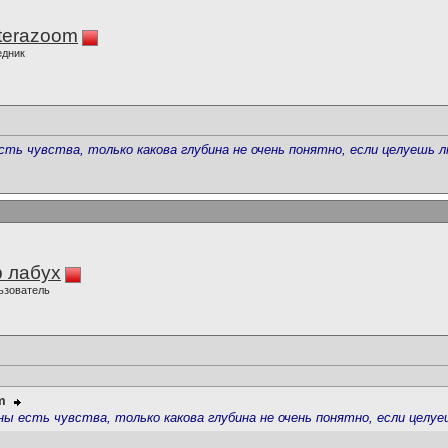
terazoom
едник
сть чувства, только какова глубина не очень понятно, если целуешь 
 лабух
ьзователь
m
ны есть чувства, только какова глубина не очень понятно, если целу