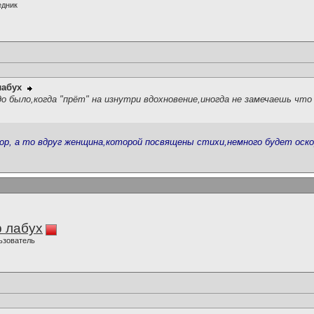
едник
лабух
о было,когда "прёт" на изнутри вдохновение,иногда не замечаешь чт
ор, а то вдруг женщина,которой посвящены стихи,немного будет оск
 лабух
ьзователь