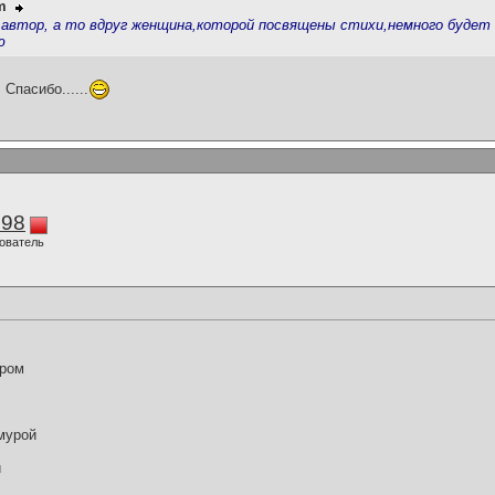
m
 автор, а то вдруг женщина,которой посвящены стихи,немного будет
ю
Спасибо......
298
ователь
уром
мурой
й