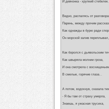
И девчонка - хрупкий стебелек.
Видно, распалясь от разговора
Парень, между прочим рассказ
Как однажды в бурю ради спор
Он морской залив переплывал,
Как боролся с дьявольским те
Как швыряла молнии гроза,
И она смотрела с восхищенье
В смелые, горячие глаза...
А потом, вздохнув, сказала тих
- Я бы там от страху умерла,
Знаешь, я ужасная трусиха,