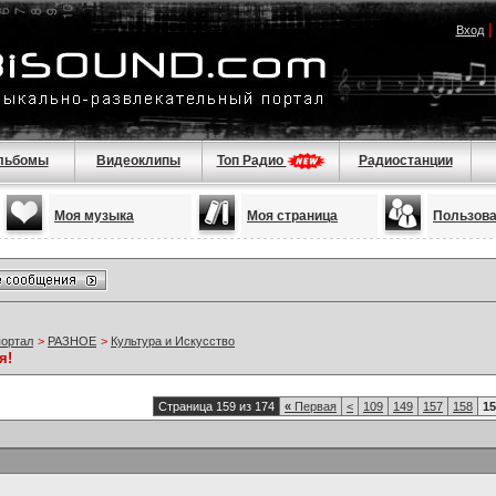
Вход
льбомы
Видеоклипы
Топ Радио
Радиостанции
Моя музыка
Моя страница
Пользов
портал
>
РАЗНОЕ
>
Культура и Искусство
я!
Страница 159 из 174
«
Первая
<
109
149
157
158
15