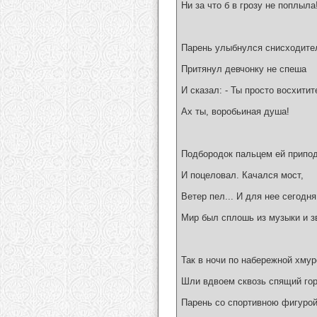
Ни за что б в грозу не поплыла
Парень улыбнулся снисходите
Притянул девчонку не спеша
И сказал: - Ты просто восхитит
Ах ты, воробьиная душа!
Подбородок пальцем ей припо
И поцеловал. Качался мост,
Ветер пел... И для нее сегодня
Мир был сплошь из музыки и з
Так в ночи по набережной хмур
Шли вдвоем сквозь спящий го
Парень со спортивною фигуро