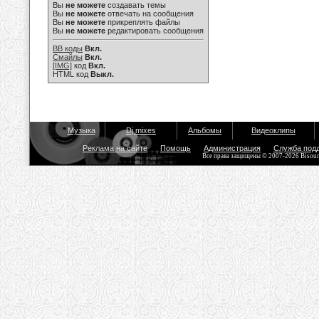
Вы
не можете
создавать темы
Вы
не можете
отвечать на сообщения
Вы
не можете
прикреплять файлы
Вы
не можете
редактировать сообщения
BB коды
Вкл.
Смайлы
Вкл.
[IMG]
код
Вкл.
HTML код
Выкл.
Музыка
Dj mixes
Альбомы
Видеоклипы
Реклама на сайте
Помощь
Администрация
Служба под
Все права защищены © 2007-2026 Bisou