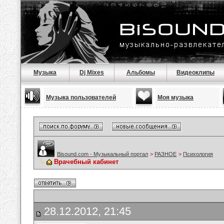
Музыка
Dj Mixes
Альбомы
Видеоклипы
Музыка пользователей
Моя музыка
Bisound.com - Музыкальный портал
>
РАЗНОЕ
>
Психология
Врачебный кабинет
28.12.2012, 21:45