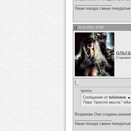
__________________
Наши поезда самые поездатые 
22.11.2010, 22:02
ольг
Старожил
Цитата:
Сообщение от
tululueva
Тема "просто мысль" оди
Возражаю.Они созданы разны
__________________
Наши поезда самые поездатые 