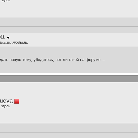
 здесь
011
зными людьми.
здать новую тему, убедитесь, нет ли такой на форуме....
lueva
 здесь