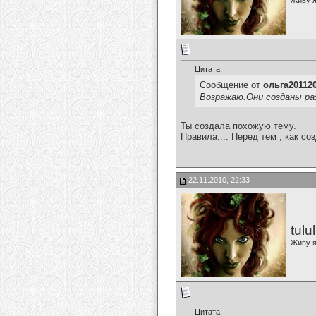
Живу я
Цитата:
Сообщение от
ольга20112
Возражаю.Они созданы ра
Ты создала похожую тему.
Правила.... Перед тем , как со
22.11.2010, 22:33
tulu
Живу я
Цитата: