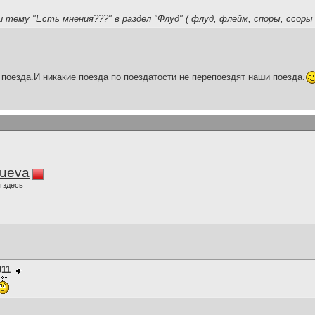
и тему "Есть мнения???" в раздел "Флуд" ( флуд, флейм, споры, ссоры 
поезда.И никакие поезда по поездатости не перепоездят наши поезда.
lueva
 здесь
011