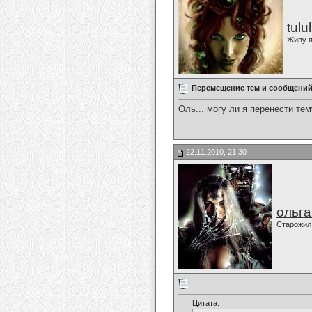
tulu
Живу я
Перемещение тем и сообщений,
Оль... могу ли я перенести те
22.11.2010, 21:30
ольг
Старожил
Цитата: