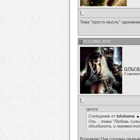
Тема "просто мысль" одинаковы
22.11.2010, 22:01
ольг
Старожил
Цитата:
Сообщение от
tululueva
Оль... тема "Любовь сильн
объединить и переместить
Возражаю.Они созданы разны