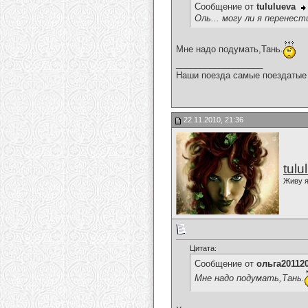
Сообщение от
tululueva
Оль... могу ли я перенест
Мне надо подумать,Тань.
__________________
Наши поезда самые поездатые 
22.11.2010, 21:36
tulu
Живу я
Цитата:
Сообщение от
ольга20112
Мне надо подумать,Тань.