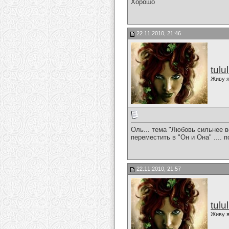
Хорошо
22.11.2010, 21:46
tulu
Живу я
Оль... тема "Любовь сильнее вс
переместить в "Он и Она" .... 
22.11.2010, 21:57
tulu
Живу я