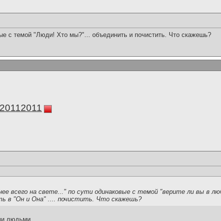
е с темой "Люди! Хто мы?"... объединить и почистить. Что скажешь?
а20112011
ее всего на свете..." по сути одинаковые с темой "верите ли вы в лю
 в "Он и Она" .... почистить. Что скажешь?
ми людьми.