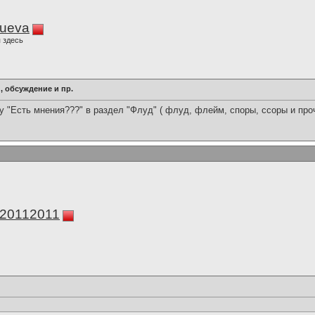
lueva
 здесь
 обсуждение и пр.
му "Есть мнения???" в раздел "Флуд" ( флуд, флейм, споры, ссоры и проч
а20112011