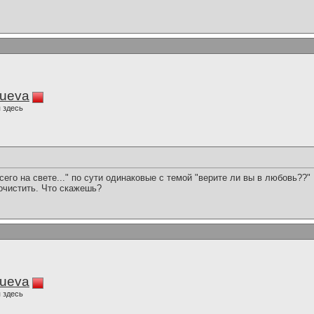
lueva
 здесь
его на свете..." по сути одинаковые с темой "верите ли вы в любовь??" 
почистить. Что скажешь?
lueva
 здесь