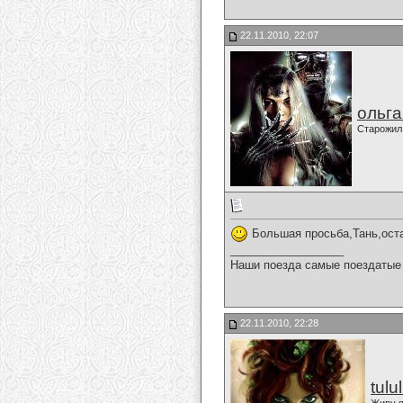
22.11.2010, 22:07
ольг
Старожил
Большая просьба,Тань,оста
__________________
Наши поезда самые поездатые 
22.11.2010, 22:28
tulu