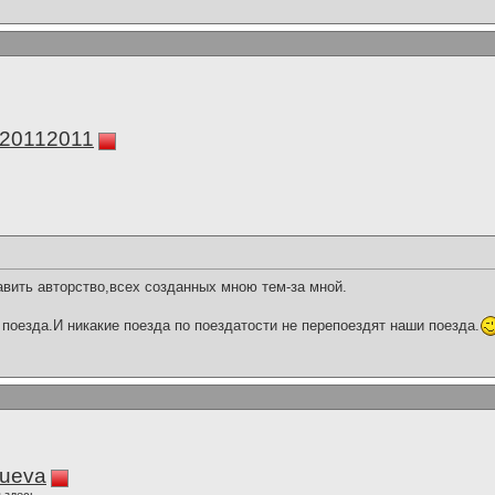
а20112011
вить авторство,всех созданных мною тем-за мной.
поезда.И никакие поезда по поездатости не перепоездят наши поезда.
lueva