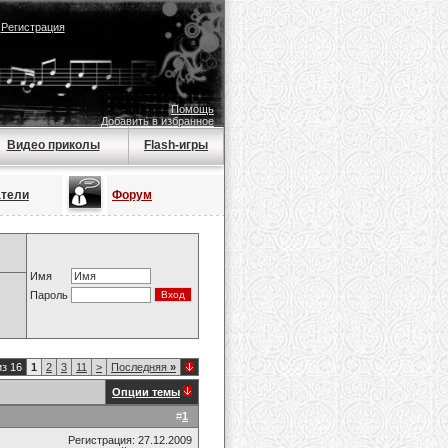
|
Регистрация
Помощь
Добавить в избранное
Видео приколы
Flash-игры
атели
Форум
Имя
Пароль
из 16
1
2
3
11
>
Последняя
»
Опции темы
#
1
Регистрация: 27.12.2009