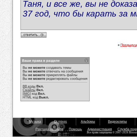
Таня, и все же, вы не доказ
37 год, что бы карать за м
«
Предыдущ
Ваши права в разделе
Вы
не можете
создавать темы
Вы
не можете
отвечать на сообщения
Вы
не можете
прикреплять файлы
Вы
не можете
редактировать сообщения
BB коды
Вкл.
Смайлы
Вкл.
[IMG]
код
Вкл.
HTML код
Выкл.
Музыка
Dj mixes
Альбомы
Видеоклипы
Реклама на сайте
Помощь
Администрация
Служба под
Все права защищены © 2007-2026 Bisou