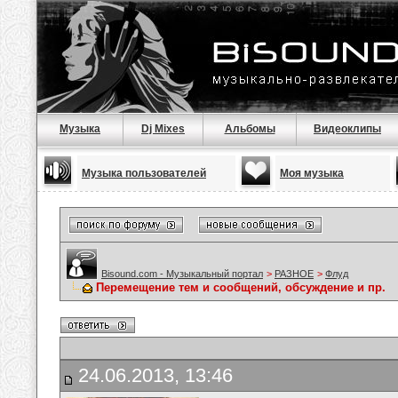
Музыка
Dj Mixes
Альбомы
Видеоклипы
Музыка пользователей
Моя музыка
Bisound.com - Музыкальный портал
>
РАЗНОЕ
>
Флуд
Перемещение тем и сообщений, обсуждение и пр.
24.06.2013, 13:46