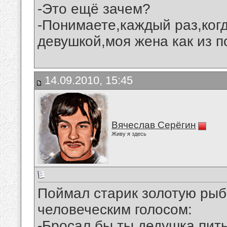
-Это ещё зачем?
-Понимаете,каждый раз,когд
девушкой,моя жена как из п
14.09.2010, 15:45
Вячеслав Серёгин
Живу я здесь
Поймал старик золотую рыбк
человеческим голосом:
-Бросал бы ты,дедушка,пить 