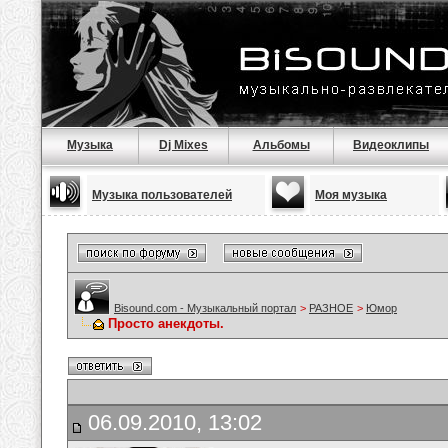
Музыка
Dj Mixes
Альбомы
Видеоклипы
Музыка пользователей
Моя музыка
Bisound.com - Музыкальный портал
>
РАЗНОЕ
>
Юмор
Просто анекдоты.
06.09.2010, 13:02