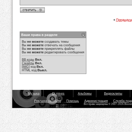
«
Предыдущ
Ваши права в разделе
Вы
не можете
создавать темы
Вы
не можете
отвечать на сообщения
Вы
не можете
прикреплять файлы
Вы
не можете
редактировать сообщения
BB коды
Вкл.
Смайлы
Вкл.
[IMG]
код
Вкл.
HTML код
Выкл.
Музыка
Dj mixes
Альбомы
Видеоклипы
Реклама на сайте
Помощь
Администрация
Служба под
Все права защищены © 2007-2026 Bisou