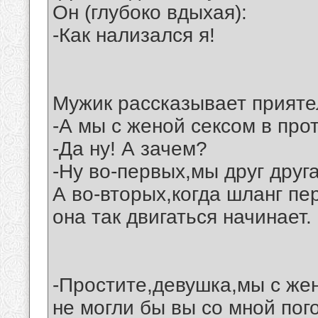
Он (глубоко вдыхая):
-Как нализался я!
Мужик рассказывает прияте
-А мы с женой сексом в про
-Да ну! А зачем?
-Ну во-первых,мы друг друг
А во-вторых,когда шланг п
она так двигаться начинает.
-Простите,девушка,мы с же
не могли бы вы со мной пог