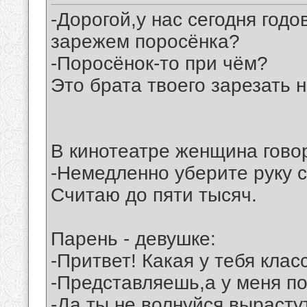
-Дорогой,у нас сегодня год
зарежем поросёнка?
-Поросёнок-то при чём?
Это брата твоего зарезать 
В кинотеатре женщина гово
-Немедленно уберите руку с
Считаю до пяти тысяч.
Парень - девушке:
-Притвет! Какая у тебя клас
-Представляешь,а у меня под
-Да ты не волнуйся,вырасту