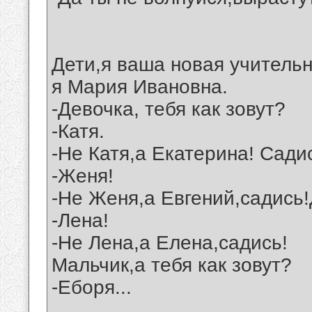
Дети,я ваша новая учительн
я Мария Ивановна.
-Девочка, тебя как зовут?
-Катя.
-Не Катя,а Екатерина! Садис
-Женя!
-Не Женя,а Евгений,садись!
-Лена!
-Не Лена,а Елена,садись!
Мальчик,а тебя как зовут?
-Еборя...