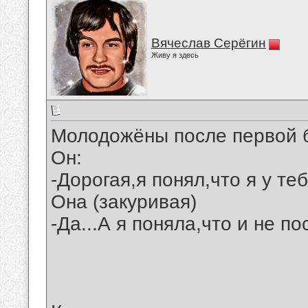
Вячеслав Серёгин
Живу я здесь
Молодожёны после первой б
Он:
-Дорогая,я понял,что я у теб
Она (закуривая)
-Да...А я поняла,что и не п