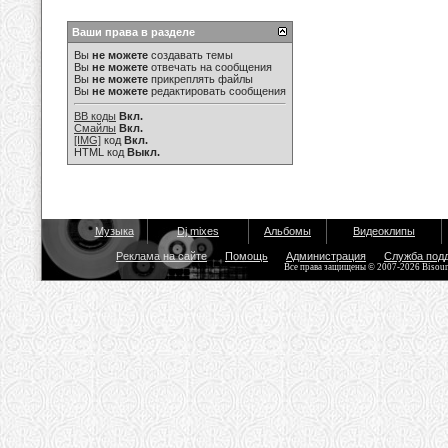
Ваши права в разделе
Вы
не можете
создавать темы
Вы
не можете
отвечать на сообщения
Вы
не можете
прикреплять файлы
Вы
не можете
редактировать сообщения
BB коды
Вкл.
Смайлы
Вкл.
[IMG]
код
Вкл.
HTML код
Выкл.
Музыка
Dj mixes
Альбомы
Видеоклипы
Реклама на сайте
Помощь
Администрация
Служба под
Все права защищены © 2007-2026 Bisou