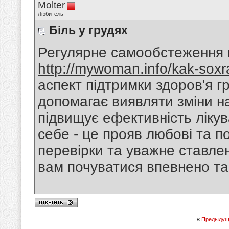
Molter
Любитель
Біль у грудях
Регулярне самообстеження 
http://mywoman.info/kak-soxra
аспект підтримки здоров'я 
допомагає виявляти зміни на
підвищує ефективність лікув
себе - це прояв любові та по
перевірки та уважне ставле
вам почуватися впевнено та
«
Предыдущ