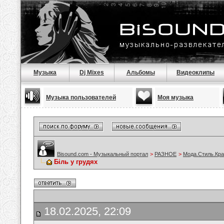
Музыка
Dj Mixes
Альбомы
Видеоклипы
Музыка пользователей
Моя музыка
Bisound.com - Музыкальный портал
>
РАЗНОЕ
>
Мода.Стиль.Кра
Біль у грудях
18.02.2025, 22:09