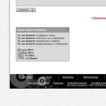
«
Предыдущ
Ваши права в разделе
Вы
не можете
создавать темы
Вы
не можете
отвечать на сообщения
Вы
не можете
прикреплять файлы
Вы
не можете
редактировать сообщения
BB коды
Вкл.
Смайлы
Вкл.
[IMG]
код
Вкл.
HTML код
Выкл.
Музыка
Dj mixes
Альбомы
Видеоклипы
Реклама на сайте
Помощь
Администрация
Служба под
Все права защищены © 2007-2026 Bisou