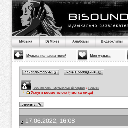
Музыка
Dj Mixes
Альбомы
Видеоклипы
Музыка пользователей
Моя музыка
Bisound.com - Музыкальный портал
>
Релизы
Услуги косметолога (чистка лица)
17.06.2022, 16:08