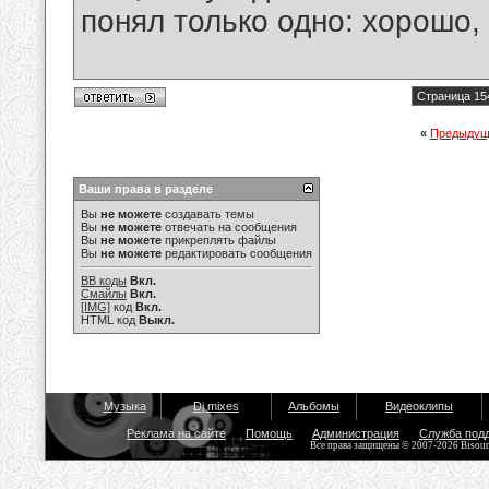
понял только одно: хорошо,
Страница 15
«
Предыдущ
Ваши права в разделе
Вы
не можете
создавать темы
Вы
не можете
отвечать на сообщения
Вы
не можете
прикреплять файлы
Вы
не можете
редактировать сообщения
BB коды
Вкл.
Смайлы
Вкл.
[IMG]
код
Вкл.
HTML код
Выкл.
Музыка
Dj mixes
Альбомы
Видеоклипы
Реклама на сайте
Помощь
Администрация
Служба под
Все права защищены © 2007-2026 Bisou