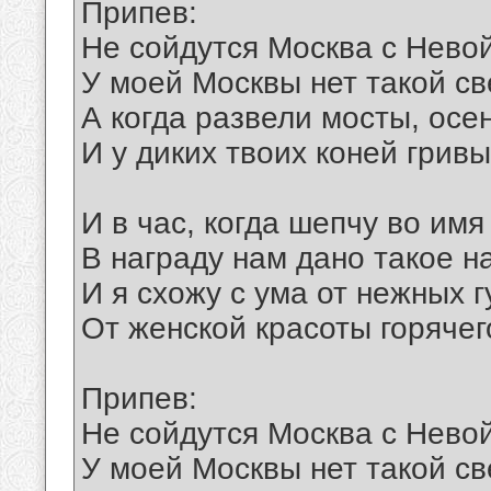
Припев:
Не сойдутся Москва с Нево
У моей Москвы нет такой св
А когда развели мосты, осе
И у диких твоих коней грив
И в час, когда шепчу во имя
В награду нам дано такое н
И я схожу с ума от нежных г
От женской красоты горячег
Припев:
Не сойдутся Москва с Нево
У моей Москвы нет такой св