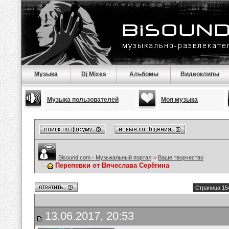
Музыка
Dj Mixes
Альбомы
Видеоклипы
Музыка пользователей
Моя музыка
Bisound.com - Музыкальный портал
>
Ваше творчество
Перепевки от Вячеслава Серёгина
Страница 15
13.06.2017, 20:53