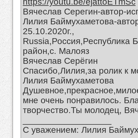
https://youtu.be/ejattoETmSc
Вячеслав Серегин-автор-ис
Лилия Баймухаметова-автор
25.10.2020г.,
Russia,Россия,Республика 
район,с. Малояз
Вячеслав Серёгин
Спасибо,Лилия,за ролик к м
Лилия Баймухаметова
Душевное,прекрасное,мило
мне очень понравилось. Бл
творчество.Ты молодец, Вя
__________________
С уважением: Лилия Байму