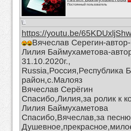
Постоянный пользователь
https://youtu.be/65KDUxljSh
Вячеслав Серегин-автор-
Лилия Баймухаметова-автор
31.10.2020г.,
Russia,Россия,Республика 
район,с.Малояз
Вячеслав Серёгин
Спасибо,Лилия,за ролик к к
Лилия Баймухаметова
Спасибо,Вячеслав,за песню
Душевное,прекрасное,милое