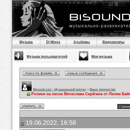
Музыка
Dj Mixes
Альбомы
Видеоклипы
Музыка пользователей
Моя музыка
Bisound.com - Музыкальный портал
>
Ваше творчество
Ролики на песни Вячеслава Серёгина от Лилии Ба
Страниц
19.06.2022, 16:58