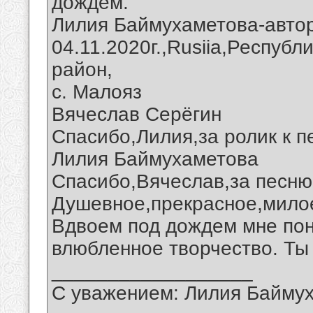
дождем.
Лилия Баймухаметова-автор
04.11.2020г.,Rusiia,Респуб
район,
с. Малояз
Вячеслав Серёгин
Спасибо,Лилия,за ролик к п
Лилия Баймухаметова
Спасибо,Вячеслав,за песню
Душевное,прекрасное,милое
Вдвоем под дождем мне пон
влюбленное творчество. Ты
__________________
С уважением: Лилия Байму