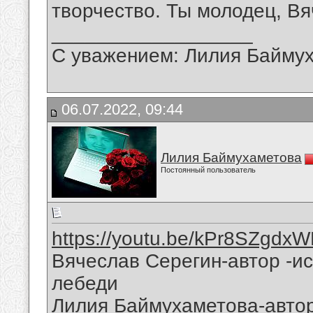
творчество. Ты молодец, Вя
__________________
С уважением: Лилия Байму
06.07.2022, 09:44
Лилия Баймухаметова
Постоянный пользователь
https://youtu.be/kPr8SZgdx
Вячеслав Серегин-автор -и
лебеди
Лилия Баймухаметова-авто