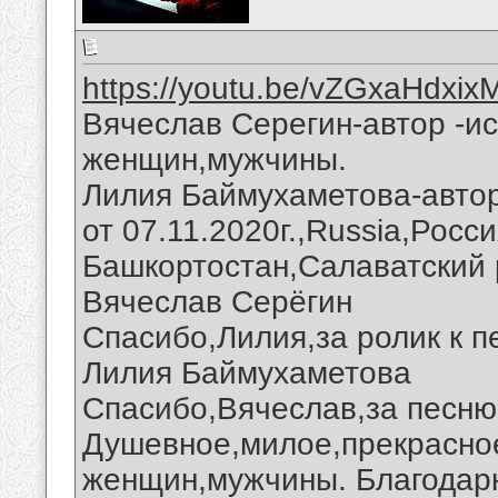
https://youtu.be/vZGxaHdxix
Вячеслав Серегин-автор -и
женщин,мужчины.
Лилия Баймухаметова-авто
от 07.11.2020г.,Russia,Росс
Башкортостан,Салаватский 
Вячеслав Серёгин
Спасибо,Лилия,за ролик к п
Лилия Баймухаметова
Спасибо,Вячеслав,за песню
Душевное,милое,прекрасно
женщин,мужчины. Благодар