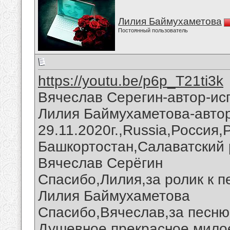
Лилия Баймухаметова
Постоянный пользователь
https://youtu.be/p6p_T21ti3k
Вячеслав Серегин-автор-ис
Лилия Баймухаметова-авто
29.11.2020г.,Russia,Россия
Башкортостан,Салаватский 
Вячеслав Серёгин
Спасибо,Лилия,за ролик к п
Лилия Баймухаметова
Спасибо,Вячеслав,за песню 
Душевное,прекрасное,милое