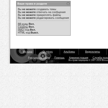
Ваши права в разделе
Вы
не можете
создавать темы
Вы
не можете
отвечать на сообщения
Вы
не можете
прикреплять файлы
Вы
не можете
редактировать сообщения
BB коды
Вкл.
Смайлы
Вкл.
[IMG]
код
Вкл.
HTML код
Выкл.
Музыка
Dj mixes
Альбомы
Видеоклипы
Реклама на сайте
Помощь
Администрация
Служба под
Все права защищены © 2007-2026 Bisou